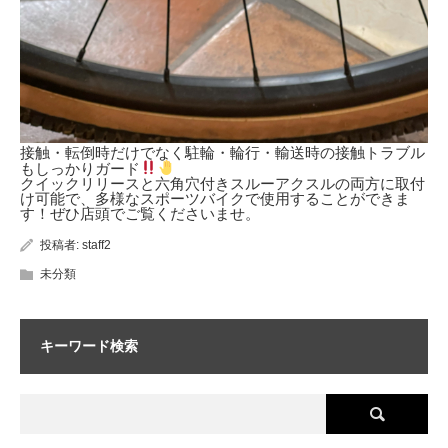
接触・転倒時だけでなく駐輪・輪行・輸送時の接触トラブル
もしっかりガード
クイックリリースと六角穴付きスルーアクスルの両方に取付
け可能で、多様なスポーツバイクで使用することができま
す！ぜひ店頭でご覧くださいませ。
投稿者:
staff2
未分類
キーワード検索