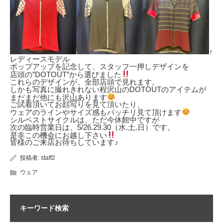
↑
レディースモデル
ポップアップを記念して、スタッフ一押しデザインを
店頭の″DOTOUT″から選びました
これらのデザインが、全部店頭で見れます。
しかも写真に撮れきれない程沢山のDOTOUTのアイテムが
まだまだ他にも沢山あります
ご試着頂いてお顔写りを見て頂いたり、
ウェアのラインやサイズ感もバッチリ見て頂けます
シルベストサイクルは、ただ今休館中ですが
次の臨時営業日は、5/26.29.30（水.土.日）です。
是非この機会にお越し下さい
皆様のご来店お待ちしています♪
投稿者:
staff2
ウェア
キーワード検索