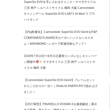
SuperSix EVOを手に入れるチャンス！ヤマダサイクル
三宮 神戸 シルベストサイクル 梅田 大阪 Cannondale
キャノンデール SuperSix EVO LAB71 Hi-Mod ラブ71
ハイモッド
【45g軽量化】Cannondale SuperSix EVO Gen4をP&P
COMPONENTS AVARICEカーボンハンドルへカスタ
ム！WISHBONEハンガーで変速性能もアップ！
2026年7月13日〜8月31日夏祭りハズレなしキャンペー
ン開催中
ヤマダサイクル 三宮 神戸 シルベストサ
イクル 梅田 大阪
【Cannondale SuperSix EVO Gen4】フレームセット
からこだわりの一台へ｜Deda ALANERA RSで組み上げ
ました！
【2027新型】PINARELLO DOGMA Xを徹底解説｜展示