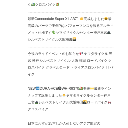
ク
クロスバイク
最新Cannondale Super X LAB71
完成しました
最
高級のパーツで圧倒的なパフォーマンスを誇るアルティ
メット仕様です
ヤマダサイクルセンター神戸三宮
シルベストサイクル大阪梅田
今後のライドイベントのお知らせ
ヤマダサイクル 三
宮 神戸 シルベストサイクル 大阪 梅田 ロードバイク ク
ロスバイク グラベルロード トライアスロンバイク TTバ
イク
NEW
DURA-ACE
WH-R9370
発表
最新ライン
ナップで誕生しました
ヤマダサイクルセンター神戸
三宮
シルベストサイクル大阪梅田
ロードバイク
クロスバイク
日本にわずか25本しか入荷しないアジア限定の