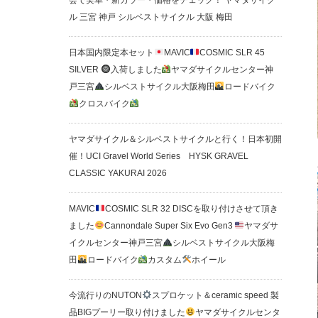
会で実車・新カラー・価格をチェック！ ヤマダサイク
ル 三宮 神戸 シルベストサイクル 大阪 梅田
日本国内限定本セット
MAVIC
COSMIC SLR 45
SILVER
入荷しました
ヤマダサイクルセンター神
戸三宮
シルベストサイクル大阪梅田
ロードバイク
クロスバイク
ヤマダサイクル＆シルベストサイクルと行く！日本初開
催！UCI Gravel World Series HYSK GRAVEL
CLASSIC YAKURAI 2026
MAVIC
COSMIC SLR 32 DISCを取り付けさせて頂き
ました
Cannondale Super Six Evo Gen3
ヤマダサ
イクルセンター神戸三宮
シルベストサイクル大阪梅
田
ロードバイク
カスタム
ホイール
今流行りのNUTON
スプロケット＆ceramic speed 製
品BIGプーリー取り付けました
ヤマダサイクルセンタ