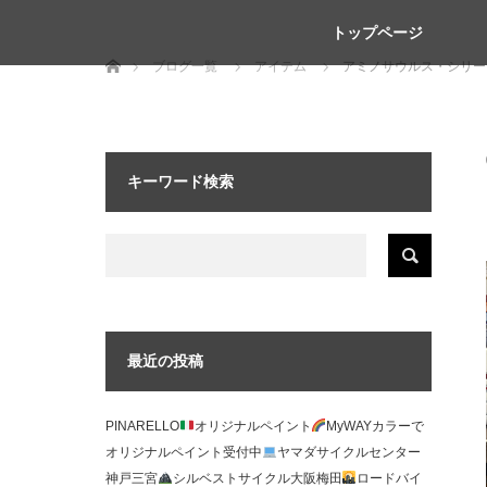
トップページ
ホーム
ブログ一覧
アイテム
アミノサウルス・シリー
キーワード検索
最近の投稿
PINARELLO
オリジナルペイント
MyWAYカラーで
オリジナルペイント受付中
ヤマダサイクルセンター
神戸三宮
シルベストサイクル大阪梅田
ロードバイ