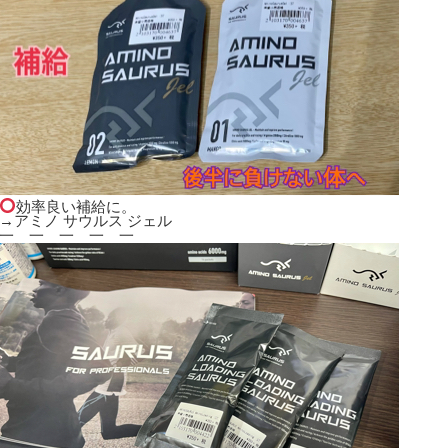
効率良い補給に。
→アミノ サウルス ジェル
一 一 一 一 一