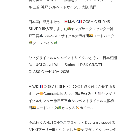
会で実車・新カラー・価格をチェック！ ヤマダサイク
ル 三宮 神戸 シルベストサイクル 大阪 梅田
日本国内限定本セット
MAVIC
COSMIC SLR 45
SILVER
入荷しました
ヤマダサイクルセンター神
戸三宮
シルベストサイクル大阪梅田
ロードバイク
クロスバイク
ヤマダサイクル＆シルベストサイクルと行く！日本初開
催！UCI Gravel World Series HYSK GRAVEL
CLASSIC YAKURAI 2026
MAVIC
COSMIC SLR 32 DISCを取り付けさせて頂き
ました
Cannondale Super Six Evo Gen3
ヤマダサ
イクルセンター神戸三宮
シルベストサイクル大阪梅
田
ロードバイク
カスタム
ホイール
今流行りのNUTON
スプロケット＆ceramic speed 製
品BIGプーリー取り付けました
ヤマダサイクルセンタ