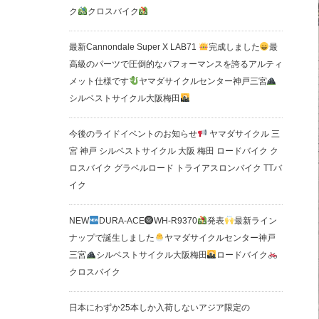
ク
クロスバイク
最新Cannondale Super X LAB71
完成しました
最
高級のパーツで圧倒的なパフォーマンスを誇るアルティ
メット仕様です
ヤマダサイクルセンター神戸三宮
シルベストサイクル大阪梅田
今後のライドイベントのお知らせ
ヤマダサイクル 三
宮 神戸 シルベストサイクル 大阪 梅田 ロードバイク ク
ロスバイク グラベルロード トライアスロンバイク TTバ
イク
NEW
DURA-ACE
WH-R9370
発表
最新ライン
ナップで誕生しました
ヤマダサイクルセンター神戸
三宮
シルベストサイクル大阪梅田
ロードバイク
クロスバイク
日本にわずか25本しか入荷しないアジア限定の