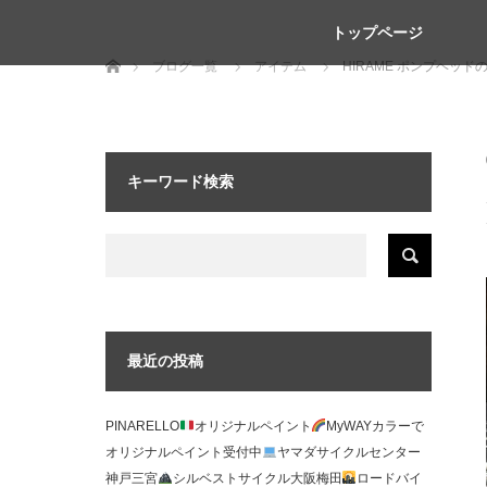
トップページ
ホーム
ブログ一覧
アイテム
HIRAME ポンプヘッ
キーワード検索
最近の投稿
PINARELLO
オリジナルペイント
MyWAYカラーで
オリジナルペイント受付中
ヤマダサイクルセンター
神戸三宮
シルベストサイクル大阪梅田
ロードバイ