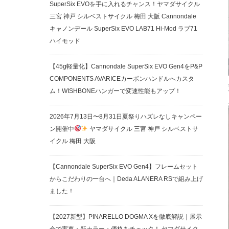
SuperSix EVOを手に入れるチャンス！ヤマダサイクル
三宮 神戸 シルベストサイクル 梅田 大阪 Cannondale
キャノンデール SuperSix EVO LAB71 Hi-Mod ラブ71
ハイモッド
【45g軽量化】Cannondale SuperSix EVO Gen4をP&P
COMPONENTS AVARICEカーボンハンドルへカスタ
ム！WISHBONEハンガーで変速性能もアップ！
2026年7月13日〜8月31日夏祭りハズレなしキャンペー
ン開催中
ヤマダサイクル 三宮 神戸 シルベストサ
イクル 梅田 大阪
【Cannondale SuperSix EVO Gen4】フレームセット
からこだわりの一台へ｜Deda ALANERA RSで組み上げ
ました！
【2027新型】PINARELLO DOGMA Xを徹底解説｜展示