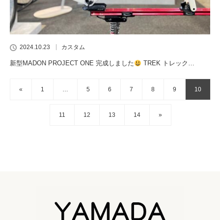
2024.10.23
カスタム
新型MADON PROJECT ONE 完成しました
TREK トレック…
«
1
…
5
6
7
8
9
10
11
12
13
14
»