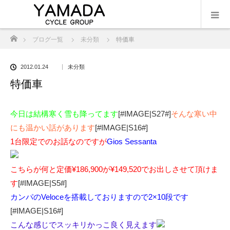
ホーム
ブログ一覧
未分類
特価車
2012.01.24
未分類
特価車
今日は結構寒く雪も降ってます
[#IMAGE|S27#]
そんな寒い中
にも温かい話があります
[#IMAGE|S16#]
1台限定でのお話なのですが
Gios Sessanta
こちらが何と定価¥186,900が¥149,520でお出しさせて頂けま
す
[#IMAGE|S5#]
カンパのVeloceを搭載しておりますので2×10段です
[#IMAGE|S16#]
こんな感じでスッキリかっこ良く見えます