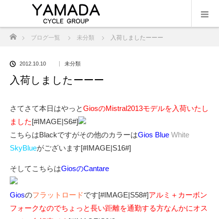
ホーム
ブログ一覧
未分類
入荷しましたーーー
2012.10.10
未分類
入荷しましたーーー
さてさて本日はやっと
GiosのMistral2013モデルを入荷いたし
ました
[#IMAGE|S6#]
こちらはBlackですがその他のカラーは
Gios Blue
White
SkyBlue
がございます[#IMAGE|S16#]
そしてこちらは
GiosのCantare
Gios
の
フラットロード
です[#IMAGE|S58#]
アルミ＋カーボン
フォークなのでちょっと長い距離を通勤する方なんかにオス