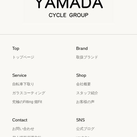
Top
Brand
トップページ
取扱ブランド
Service
Shop
自転車下取り
会社概要
ガラスコーティング
スタッフ紹介
究極のFitting 畑Fit
お客様の声
Contact
SNS
お問い合わせ
公式ブログ