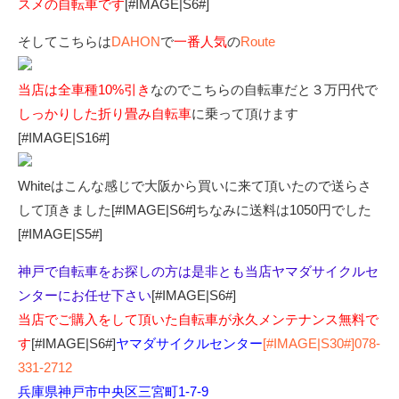
スメの自転車です
[#IMAGE|S6#]
そしてこちらは
DAHON
で
一番人気
の
Route
当店は全車種10%引き
なのでこちらの自転車だと３万円代で
しっかりした折り畳み自転車
に乗って頂けます
[#IMAGE|S16#]
Whiteはこんな感じで大阪から買いに来て頂いたので送らさ
して頂きました[#IMAGE|S6#]ちなみに送料は1050円でした
[#IMAGE|S5#]
神戸で自転車をお探しの方は是非とも当店ヤマダサイクルセ
ンターにお任せ下さい
[#IMAGE|S6#]
当店でご購入をして頂いた自転車が永久メンテナンス無料で
す
[#IMAGE|S6#]
ヤマダサイクルセンター
[#IMAGE|S30#]078-
331-2712
兵庫県神戸市中央区三宮町1-7-9