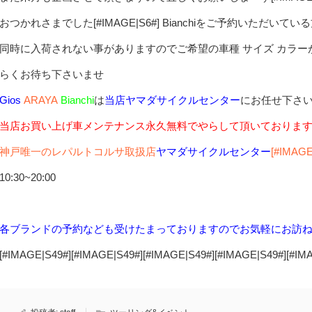
おつかれさまでした[#IMAGE|S6#] Bianchiをご予約いただいて
同時に入荷されない事がありますのでご希望の車種 サイズ カラ
らくお待ち下さいませ
Gios
ARAYA
Bianchi
は
当店ヤマダサイクルセンター
にお任せ下さ
当店お買い上げ車メンテナンス永久無料でやらして頂いておりま
神戸唯一のレパルトコルサ取扱店
ヤマダサイクルセンター
[#IMAGE
10:30~20:00
各ブランドの予約なども受けたまっておりますのでお気軽にお訪
[#IMAGE|S49#][#IMAGE|S49#][#IMAGE|S49#][#IMAGE|S49#][#IM