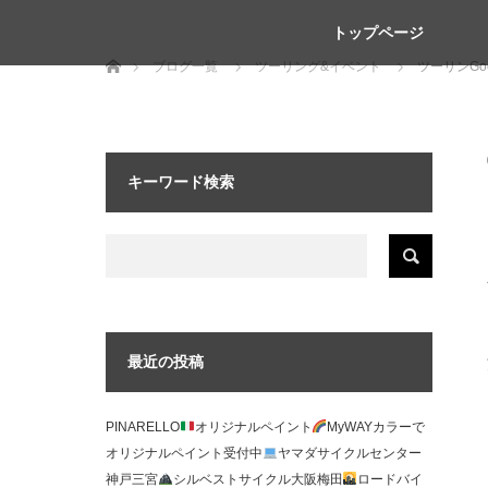
トップページ
ホーム
ブログ一覧
ツーリング&イベント
ツーリンGoo
キーワード検索
最近の投稿
PINARELLO
オリジナルペイント
MyWAYカラーで
オリジナルペイント受付中
ヤマダサイクルセンター
神戸三宮
シルベストサイクル大阪梅田
ロードバイ