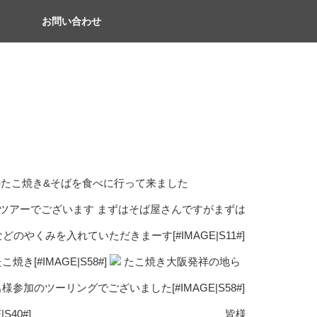
お問い合わせ
たこ焼き&そばを食べに行って来ました
ルメなツアーでございます まずはそば屋さんですがまずは
のやくみを入れていただきまーす[#IMAGE|S11#]
き[#IMAGE|S58#]
たこ焼き大阪発祥の地ら
参加のツーリングでございました[#IMAGE|S58#]
まーす[#IMAGE|S40#] 皆様