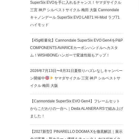
SuperSix EVOを手に入れるチャンス！ヤマダサイクル
三宮 神戸 シルベストサイクル 梅田 大阪 Cannondale
キャノンデール SuperSix EVO LAB71 Hi-Mod ラブ71
ハイモッド
【45g軽量化】Cannondale SuperSix EVO Gen4をP&P
COMPONENTS AVARICEカーボンハンドルへカスタ
ム！WISHBONEハンガーで変速性能もアップ！
2026年7月13日〜8月31日夏祭りハズレなしキャンペー
ン開催中
ヤマダサイクル 三宮 神戸 シルベストサ
イクル 梅田 大阪
【Cannondale SuperSix EVO Gen4】フレームセット
からこだわりの一台へ｜Deda ALANERA RSで組み上げ
ました！
【2027新型】PINARELLO DOGMA Xを徹底解説｜展示