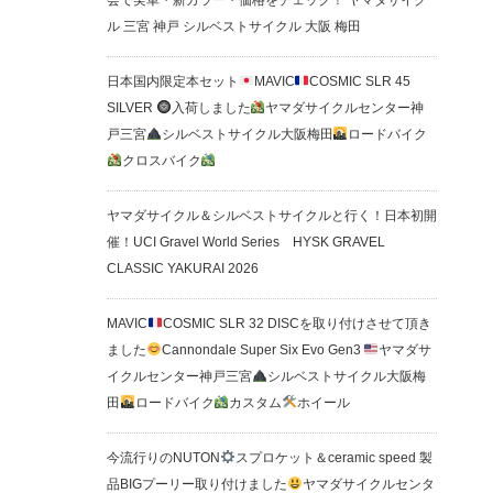
会で実車・新カラー・価格をチェック！ ヤマダサイク
ル 三宮 神戸 シルベストサイクル 大阪 梅田
日本国内限定本セット
MAVIC
COSMIC SLR 45
SILVER
入荷しました
ヤマダサイクルセンター神
戸三宮
シルベストサイクル大阪梅田
ロードバイク
クロスバイク
ヤマダサイクル＆シルベストサイクルと行く！日本初開
催！UCI Gravel World Series HYSK GRAVEL
CLASSIC YAKURAI 2026
MAVIC
COSMIC SLR 32 DISCを取り付けさせて頂き
ました
Cannondale Super Six Evo Gen3
ヤマダサ
イクルセンター神戸三宮
シルベストサイクル大阪梅
田
ロードバイク
カスタム
ホイール
今流行りのNUTON
スプロケット＆ceramic speed 製
品BIGプーリー取り付けました
ヤマダサイクルセンタ