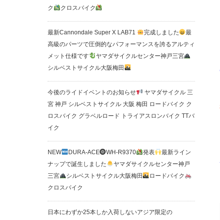
ク
クロスバイク
最新Cannondale Super X LAB71
完成しました
最
高級のパーツで圧倒的なパフォーマンスを誇るアルティ
メット仕様です
ヤマダサイクルセンター神戸三宮
シルベストサイクル大阪梅田
今後のライドイベントのお知らせ
ヤマダサイクル 三
宮 神戸 シルベストサイクル 大阪 梅田 ロードバイク ク
ロスバイク グラベルロード トライアスロンバイク TTバ
イク
NEW
DURA-ACE
WH-R9370
発表
最新ライン
ナップで誕生しました
ヤマダサイクルセンター神戸
三宮
シルベストサイクル大阪梅田
ロードバイク
クロスバイク
日本にわずか25本しか入荷しないアジア限定の