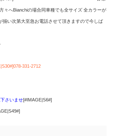
いる方々へBianchiの場合同車種でも全サイズ 全カラーが
ーが揃い次第大至急お電話させて頂きますので今しば
い
す
|S30#]078-331-2712
ね下さいませ
[#IMAGE|S6#]
AGE|S49#]