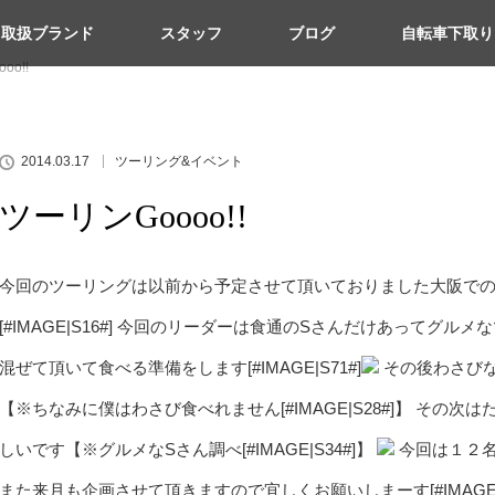
取扱ブランド
スタッフ
ブログ
自転車下取り
oo!!
2014.03.17
ツーリング&イベント
ツーリンGoooo!!
今回のツーリングは以前から予定させて頂いておりました大阪での
[#IMAGE|S16#] 今回のリーダーは食通のSさんだけあってグ
混ぜて頂いて食べる準備をします[#IMAGE|S71#]
その後わさびなど
【※ちなみに僕はわさび食べれません[#IMAGE|S28#]】 その次はたこ焼
しいです【※グルメなSさん調べ[#IMAGE|S34#]】
今回は１２名様
また来月も企画させて頂きますので宜しくお願いし