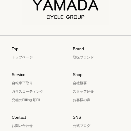
Top
Brand
トップページ
取扱ブランド
Service
Shop
自転車下取り
会社概要
ガラスコーティング
スタッフ紹介
究極のFitting 畑Fit
お客様の声
Contact
SNS
お問い合わせ
公式ブログ