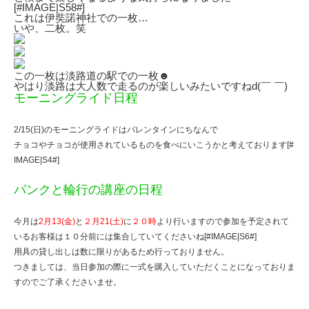
[#IMAGE|S58#]
これは伊奘諾神社での一枚…
いや、二枚。笑
この一枚は淡路道の駅での一枚☻
やはり淡路は大人数で走るのが楽しいみたいですねd(￣ ￣)
モーニングライド日程
2/15(日)のモーニングライドはバレンタインにちなんで
チョコやチョコが使用されているものを食べにいこうかと考えております[#
IMAGE|S4#]
パンクと輪行の講座の日程
今月は
2月13(金)
と
２月21(土)
に
２０時
より行いますので参加を予定されて
いるお客様は１０分前には集合していてくださいね[#IMAGE|S6#]
用具の貸し出しは数に限りがあるため行っておりません。
つきましては、当日参加の際に一式を購入していただくことになっておりま
すのでご了承くださいませ。