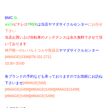
BMC
Bi
anchi
ピナレロ
TREK
は当店ヤマダサイクルセンター
にお任せ
下さい
当店お買い上げ自転車のメンテナンスは永久無料でさせて頂
いております
神戸唯一のレパルトコルサ取扱店
ヤマダサイクルセンター
[#IMAGE|S30#]078-331-2712
10:30~20:00
各ブランドの予約なども承っておりますのでお気軽にお訪ね
下さいませ
[#IMAGE|S6#]
[#IMAGE|S49#][#IMAGE|S49#][#IMAGE|S49#]
[#IMAGE|S49#][#IMAGE|S49#]