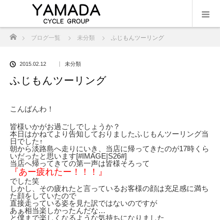
ホーム
ブログ一覧
未分類
ふじもんツーリング
2015.02.12
未分類
ふじもんツーリング
こんばんわ！
皆様いかがお過ごしでしょうか？
本日はかねてより告知しておりましたふじもんツーリング当
日でした↑
朝から淡路島へ走りにいき、当店に帰ってきたのが17時くら
いだったと思います[#IMAGE|S26#]
当店へ帰ってきての第一声は皆様そろって
『あー疲れたー！！！』
でした笑
しかし、その疲れたと言っているお客様の顔は充足感に満ち
た顔をしていたので
直接走っている姿を見た訳ではないのですが
あぁ相当楽しかったんだな…
と僕まで楽しくなるような気持ちになりました