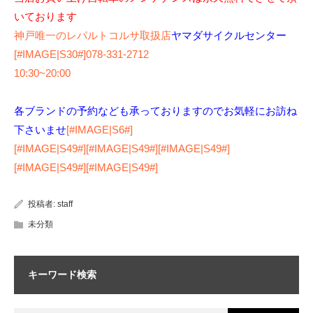
いております
神戸唯一のレパルトコルサ取扱店
ヤマダサイクルセンター
[#IMAGE|S30#]078-331-2712
10:30~20:00
各ブランドの予約なども承っておりますのでお気軽にお訪ね
下さいませ
[#IMAGE|S6#]
[#IMAGE|S49#][#IMAGE|S49#][#IMAGE|S49#]
[#IMAGE|S49#][#IMAGE|S49#]
投稿者:
staff
未分類
キーワード検索