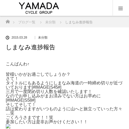
ホーム
ブログ一覧
未分類
しまなみ進捗報告
2015.03.28
未分類
しまなみ進捗報告
こんばんわ↑
皆様いかがお過ごしでしょうか？
さて！
タイトルにもあるようにしまなみ海道の一時締め切りが近づ
いております[#IMAGE|S45#]
三月で一度閉め切り人数を確認いたします！
なのでお申し込みがまお済みでない方はお早めに
[#IMAGE|S58#]
そしてそして！
話は変わりますがいつものように山へと旅立っていった方々
…笑
ごくろうさまです！！笑
参加したい方は是非お声かけください！！