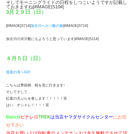
そしてモーニングライドの日程をしつこいようですが記載し
ておきますね[#IMAGE|S10#]
3月２９日（日）
[#IMAGE|S71#]
加古川へカツ飯の旅
[#IMAGE|S71#]
加古川の河川敷にもよろうと思っています[#IMAGE|S11#]
４月５日（日）
箕面の滝へGO!
こちらは季節柄、桜を見に行きます↑
そしてそして…
紅葉の天ぷらを食します！！！！！笑
はい、オシャレ！！！！笑
Bianchi
ピナレロ
TREK
は当店ヤマダサイクルセンター
にお任
せ下さい
当店お買い上げ自転車のメンテナンスは永久無料でさせて頂