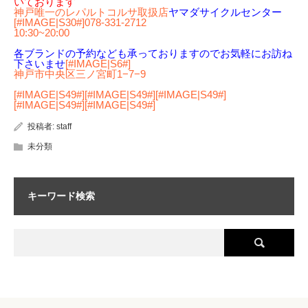
いております
神戸唯一のレパルトコルサ取扱店
ヤマダサイクルセンター
[#IMAGE|S30#]078-331-2712
10:30~20:00
各ブランドの予約なども承っておりますのでお気軽にお訪ね
下さいませ
[#IMAGE|S6#]
神戸市中央区三ノ宮町1−7−9
[#IMAGE|S49#][#IMAGE|S49#][#IMAGE|S49#]
[#IMAGE|S49#][#IMAGE|S49#]
投稿者:
staff
未分類
キーワード検索