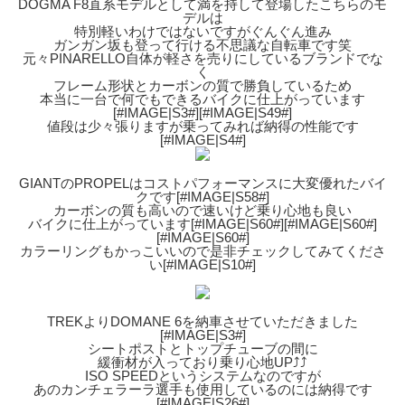
DOGMA F8直系モデルとして満を持して登場したこちらのモ
デルは
特別軽いわけではないですがぐんぐん進み
ガンガン坂も登って行ける不思議な自転車です笑
元々PINARELLO自体が軽さを売りにしているブランドでな
く
フレーム形状とカーボンの質で勝負しているため
本当に一台で何でもできるバイクに仕上がっています
[#IMAGE|S3#][#IMAGE|S49#]
値段は少々張りますが乗ってみれば納得の性能です
[#IMAGE|S4#]
GIANTのPROPELはコストパフォーマンスに大変優れたバイ
クです[#IMAGE|S58#]
カーボンの質も高いので速いけど乗り心地も良い
バイクに仕上がっています[#IMAGE|S60#][#IMAGE|S60#]
[#IMAGE|S60#]
カラーリングもかっこいいので是非チェックしてみてくださ
い[#IMAGE|S10#]
TREKよりDOMANE 6を納車させていただきました
[#IMAGE|S3#]
シートポストとトップチューブの間に
緩衝材が入っており乗り心地UP⤴︎⤴︎
ISO SPEEDというシステムなのですが
あのカンチェラーラ選手も使用しているのには納得です
[#IMAGE|S26#]