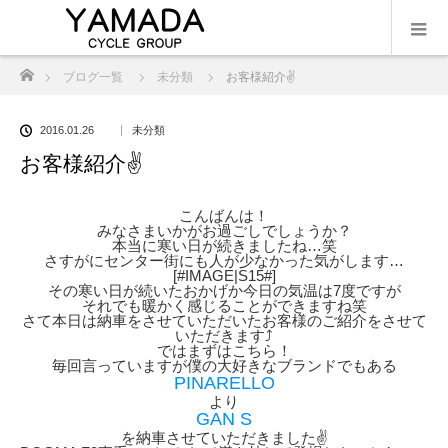
ホーム
ブログ一覧
未分類
お客様紹介✌️
2016.01.26
未分類
お客様紹介✌️
こんばんは！
みなさまいかがお過ごしでしょうか？
本当に寒い日が続きましたね…笑
さすがにセンター街にも人が少なかった気がします…
[#IMAGE|S15#]
その寒い日が続いたおかげか今日の気温は7度ですが
それでも暖かく感じることができますね笑
さて本日は納車をさせていただいたお客様のご紹介をさせて
いただきます⤴︎
ではまずはこちら！
毎回言っていますが僕の大好きなブランドでもある
PINARELLO
より
GAN S
を納車させていただきました✌️