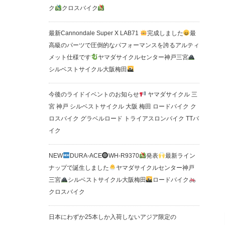
ク
クロスバイク
最新Cannondale Super X LAB71
完成しました
最
高級のパーツで圧倒的なパフォーマンスを誇るアルティ
メット仕様です
ヤマダサイクルセンター神戸三宮
シルベストサイクル大阪梅田
今後のライドイベントのお知らせ
ヤマダサイクル 三
宮 神戸 シルベストサイクル 大阪 梅田 ロードバイク ク
ロスバイク グラベルロード トライアスロンバイク TTバ
イク
NEW
DURA-ACE
WH-R9370
発表
最新ライン
ナップで誕生しました
ヤマダサイクルセンター神戸
三宮
シルベストサイクル大阪梅田
ロードバイク
クロスバイク
日本にわずか25本しか入荷しないアジア限定の