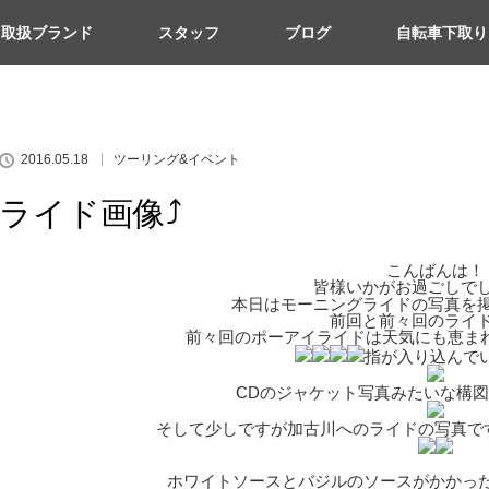
取扱ブランド
スタッフ
ブログ
自転車下取り
︎
2016.05.18
ツーリング&イベント
ライド画像⤴︎
こんばんは！
皆様いかがお過ごしで
本日はモーニングライドの写真を
前回と前々回のライ
前々回のポーアイライドは天気にも恵まれ
指が入り込んで
CDのジャケット写真みたいな構
そして少しですが加古川へのライドの写真です[#IMAG
ホワイトソースとバジルのソースがかかったカツメ