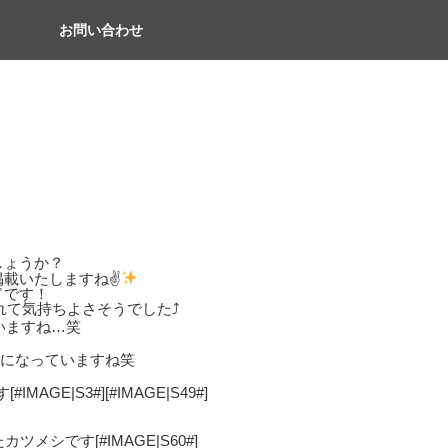
お問い合わせ
しょうか？
掲載いたしますね✌
ドです！
て気持ちよさそうでした⤴︎
いますね…笑
図になっていますね笑
E|S3#][#IMAGE|S49#]
シです[#IMAGE|S60#]