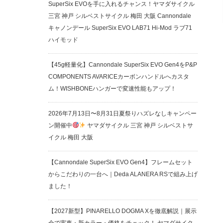
SuperSix EVOを手に入れるチャンス！ヤマダサイクル
三宮 神戸 シルベストサイクル 梅田 大阪 Cannondale
キャノンデール SuperSix EVO LAB71 Hi-Mod ラブ71
ハイモッド
【45g軽量化】Cannondale SuperSix EVO Gen4をP&P
COMPONENTS AVARICEカーボンハンドルへカスタ
ム！WISHBONEハンガーで変速性能もアップ！
2026年7月13日〜8月31日夏祭りハズレなしキャンペー
ン開催中
ヤマダサイクル 三宮 神戸 シルベストサ
イクル 梅田 大阪
【Cannondale SuperSix EVO Gen4】フレームセット
からこだわりの一台へ｜Deda ALANERA RSで組み上げ
ました！
【2027新型】PINARELLO DOGMA Xを徹底解説｜展示