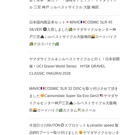
会で実車・新カラー・価格をチェック！ ヤマダサイク
ル 三宮 神戸 シルベストサイクル 大阪 梅田
日本国内限定本セット
MAVIC
COSMIC SLR 45
SILVER
入荷しました
ヤマダサイクルセンター神
戸三宮
シルベストサイクル大阪梅田
ロードバイク
クロスバイク
ヤマダサイクル＆シルベストサイクルと行く！日本初開
催！UCI Gravel World Series HYSK GRAVEL
CLASSIC YAKURAI 2026
MAVIC
COSMIC SLR 32 DISCを取り付けさせて頂き
ました
Cannondale Super Six Evo Gen3
ヤマダサ
イクルセンター神戸三宮
シルベストサイクル大阪梅
田
ロードバイク
カスタム
ホイール
今流行りのNUTON
スプロケット＆ceramic speed 製
品BIGプーリー取り付けました
ヤマダサイクルセンタ