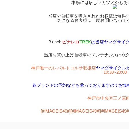
本場には珍しいカツメシもあ
当店で自転車を購入されたお客様は無料
気になるお客様は一度お問い合わせください
Bianchi
ピナレロ
TREK
は当店ヤマダサイ
当店お買い上げ自転車のメンテナンスは永
神戸唯一のレパルトコルサ取扱店
ヤマダサイクル
10:30~20:00
各ブランドの予約なども承っておりますのでお気
神戸市中央区三ノ宮町1
[#IMAGE|S49#][#IMAGE|S49#][#IMAGE|S49#