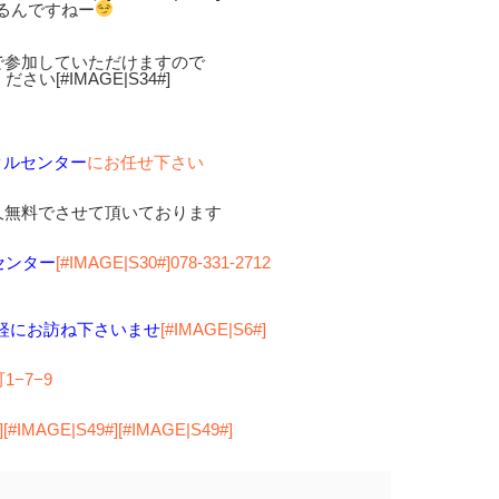
るんですねー
で参加していただけますので
[#IMAGE|S34#]
クルセンター
にお任せ下さい
久無料でさせて頂いております
センター
[#IMAGE|S30#]
078-331-2712
軽にお訪ね下さいませ
[#IMAGE|S6#]
−7−9
][#IMAGE|S49#][#IMAGE|S49#]