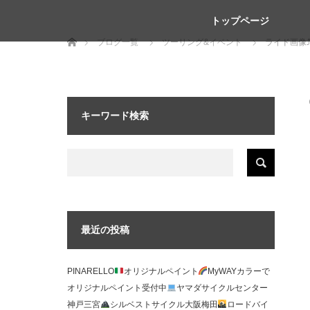
トップページ
ホーム
ブログ一覧
ツーリング&イベント
ライド画像⤴
キーワード検索
最近の投稿
PINARELLO
オリジナルペイント
MyWAYカラーで
オリジナルペイント受付中
ヤマダサイクルセンター
神戸三宮
シルベストサイクル大阪梅田
ロードバイ