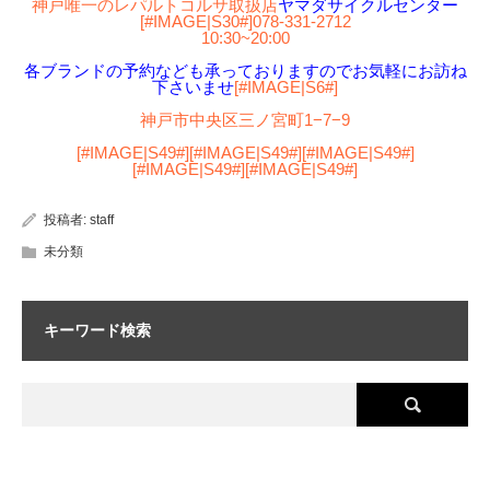
神戸唯一のレパルトコルサ取扱店
ヤマダサイクルセンター
[#IMAGE|S30#]
078-331-2712
10:30~20:00
各ブランドの予約なども承っておりますのでお気軽にお訪ね
下さいませ
[#IMAGE|S6#]
神戸市中央区三ノ宮町1−7−9
[#IMAGE|S49#][#IMAGE|S49#][#IMAGE|S49#]
[#IMAGE|S49#][#IMAGE|S49#]
投稿者:
staff
未分類
キーワード検索