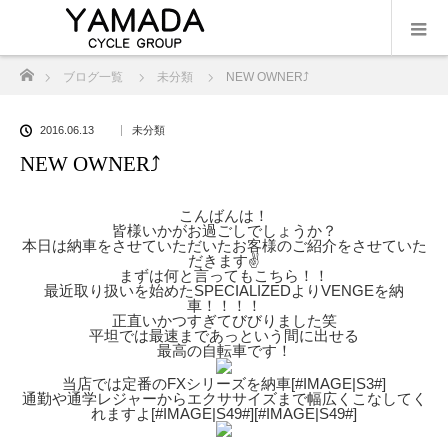
ホーム
ブログ一覧
未分類
NEW OWNER⤴︎
2016.06.13
未分類
NEW OWNER⤴︎
こんばんは！
皆様いかがお過ごしでしょうか？
本日は納車をさせていただいたお客様のご紹介をさせていた
だきます✌️
まずは何と言ってもこちら！！
最近取り扱いを始めたSPECIALIZEDよりVENGEを納
車！！！！
正直いかつすぎてびびりました笑
平坦では最速まであっという間に出せる
最高の自転車です！
当店では定番のFXシリーズを納車[#IMAGE|S3#]
通勤や通学レジャーからエクササイズまで幅広くこなしてく
れますよ[#IMAGE|S49#][#IMAGE|S49#]