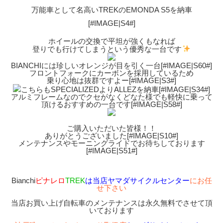
万能車として名高いTREKのEMONDA S5を納車
[#IMAGE|S4#]
ホイールの交換で平坦が強くもなれば
登りでも行けてしまうという優秀な一台です
BIANCHIには珍しいオレンジが目を引く一台[#IMAGE|S60#]
フロントフォークにカーボンを採用しているため
乗り心地は抜群ですよー[#IMAGE|S3#]
こちらもSPECIALIZEDよりALLEZを納車[#IMAGE|S34#]
アルミフレームなのでクセがなくどなた様でも軽快に乗って
頂けるおすすめの一台です[#IMAGE|S58#]
ご購入いただいた皆様！！
ありがとうございました[#IMAGE|S10#]
メンテナンスやモーニングライドでお待ちしております
[#IMAGE|S51#]
Bianchi
ピナレロ
TREK
は当店ヤマダサイクルセンター
にお任
せ下さい
当店お買い上げ自転車のメンテナンスは永久無料でさせて頂
いております