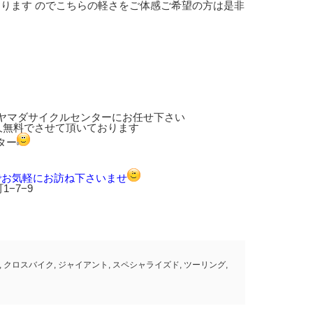
ております のでこちらの軽さをご体感ご希望の方は是非
Tは当店ヤマダサイクルセンターにお任せ下さい
久無料でさせて頂いております
ター
でお気軽にお訪ね下さいませ
−7−9
,
クロスバイク
,
ジャイアント
,
スペシャライズド
,
ツーリング
,