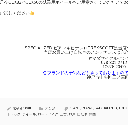
只今CLX32とCLX50の試乗用ホイールもご用意させていただい
お試しください
SPECIALIZED ビアンキピナレロTREKSCOT
当店お買い上げ自転車のメンテナンスは永
ヤマダサイクルセン
078-331-2712
10:30~20:00
各ブランドの予約なども承っておりますの
神戸市中央区三ノ宮町1
投稿者:
staff
未分類
GIANT
,
ROVAL
,
SPECIALIZED
,
TREK
トレック
,
ホイール
,
ロードバイク
,
三宮
,
神戸
,
自転車
,
関西