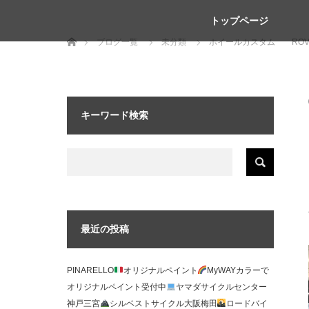
トップページ
ホーム
ブログ一覧
未分類
ホイールカスタム ROV
キーワード検索
最近の投稿
PINARELLO
オリジナルペイント
MyWAYカラーで
オリジナルペイント受付中
ヤマダサイクルセンター
神戸三宮
シルベストサイクル大阪梅田
ロードバイ