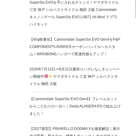
SuperSix EVOを手に入れるチャンス！ヤマダサイクル
三宮 神戸 シルベストサイクル 梅田 大阪 Cannondale
キャノンデール SuperSix EVO LAB71 Hi-Mod ラブ71
ハイモッド
【45g軽量化】Cannondale SuperSix EVO Gen4をP&P
COMPONENTS AVARICEカーボンハンドルへカスタ
ム！WISHBONEハンガーで変速性能もアップ！
2026年7月13日〜8月31日夏祭りハズレなしキャンペー
ン開催中
ヤマダサイクル 三宮 神戸 シルベストサ
イクル 梅田 大阪
【Cannondale SuperSix EVO Gen4】フレームセット
からこだわりの一台へ｜Deda ALANERA RSで組み上げ
ました！
【2027新型】PINARELLO DOGMA Xを徹底解説｜展示