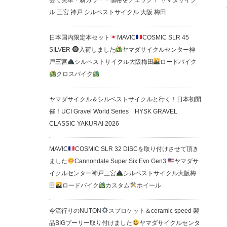
会で実車・新カラー・価格をチェック！ ヤマダサイク
ル 三宮 神戸 シルベストサイクル 大阪 梅田
日本国内限定本セット
MAVIC
COSMIC SLR 45
SILVER
入荷しました
ヤマダサイクルセンター神
戸三宮
シルベストサイクル大阪梅田
ロードバイク
クロスバイク
ヤマダサイクル＆シルベストサイクルと行く！日本初開
催！UCI Gravel World Series HYSK GRAVEL
CLASSIC YAKURAI 2026
MAVIC
COSMIC SLR 32 DISCを取り付けさせて頂き
ました
Cannondale Super Six Evo Gen3
ヤマダサ
イクルセンター神戸三宮
シルベストサイクル大阪梅
田
ロードバイク
カスタム
ホイール
今流行りのNUTON
スプロケット＆ceramic speed 製
品BIGプーリー取り付けました
ヤマダサイクルセンタ