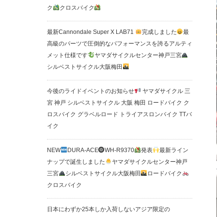
ク
クロスバイク
最新Cannondale Super X LAB71
完成しました
最
高級のパーツで圧倒的なパフォーマンスを誇るアルティ
メット仕様です
ヤマダサイクルセンター神戸三宮
シルベストサイクル大阪梅田
今後のライドイベントのお知らせ
ヤマダサイクル 三
宮 神戸 シルベストサイクル 大阪 梅田 ロードバイク ク
ロスバイク グラベルロード トライアスロンバイク TTバ
イク
NEW
DURA-ACE
WH-R9370
発表
最新ライン
ナップで誕生しました
ヤマダサイクルセンター神戸
三宮
シルベストサイクル大阪梅田
ロードバイク
クロスバイク
日本にわずか25本しか入荷しないアジア限定の