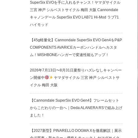
SuperSix EVOを手に入れるチャンス！ヤマダサイクル
三宮 神戸 シルベストサイクル 梅田 大阪 Cannondale
キャノンデール SuperSix EVO LAB71 Hi-Mod ラブ71
ハイモッド
【45g軽量化】Cannondale SuperSix EVO Gen4をP&P
COMPONENTS AVARICEカーボンハンドルへカスタ
ム！WISHBONEハンガーで変速性能もアップ！
2026年7月13日〜8月31日夏祭りハズレなしキャンペー
ン開催中
ヤマダサイクル 三宮 神戸 シルベストサ
イクル 梅田 大阪
【Cannondale SuperSix EVO Gen4】フレームセット
からこだわりの一台へ｜Deda ALANERA RSで組み上げ
ました！
【2027新型】PINARELLO DOGMA Xを徹底解説｜展示