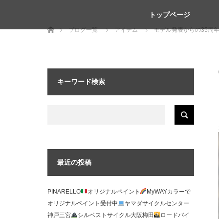
トップページ
ホーム
ブログ一覧
アイテム
モデル発表からの35周
キーワード検索
最近の投稿
PINARELLO
オリジナルペイント
MyWAYカラーで
オリジナルペイント受付中
ヤマダサイクルセンター
神戸三宮
シルベストサイクル大阪梅田
ロードバイ