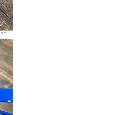
います！
せ。