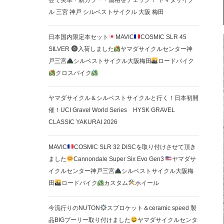
会で実車・新カラー・価格をチェック！ ヤマダサイク
ル 三宮 神戸 シルベストサイクル 大阪 梅田
日本国内限定本セット
MAVIC
COSMIC SLR 45
SILVER
入荷しました
ヤマダサイクルセンター神
戸三宮
シルベストサイクル大阪梅田
ロードバイク
クロスバイク
ヤマダサイクル＆シルベストサイクルと行く！日本初開
催！UCI Gravel World Series HYSK GRAVEL
CLASSIC YAKURAI 2026
MAVIC
COSMIC SLR 32 DISCを取り付けさせて頂き
ました
Cannondale Super Six Evo Gen3
ヤマダサ
イクルセンター神戸三宮
シルベストサイクル大阪梅
田
ロードバイク
カスタム
ホイール
今流行りのNUTON
スプロケット＆ceramic speed 製
品BIGプーリー取り付けました
ヤマダサイクルセンタ