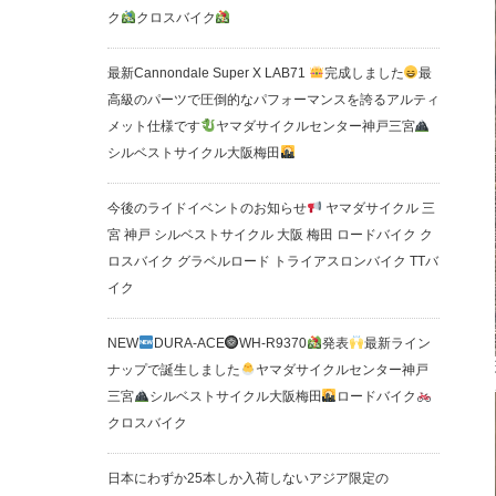
ク
クロスバイク
最新Cannondale Super X LAB71
完成しました
最
高級のパーツで圧倒的なパフォーマンスを誇るアルティ
メット仕様です
ヤマダサイクルセンター神戸三宮
シルベストサイクル大阪梅田
今後のライドイベントのお知らせ
ヤマダサイクル 三
宮 神戸 シルベストサイクル 大阪 梅田 ロードバイク ク
ロスバイク グラベルロード トライアスロンバイク TTバ
イク
NEW
DURA-ACE
WH-R9370
発表
最新ライン
ナップで誕生しました
ヤマダサイクルセンター神戸
三宮
シルベストサイクル大阪梅田
ロードバイク
クロスバイク
日本にわずか25本しか入荷しないアジア限定の