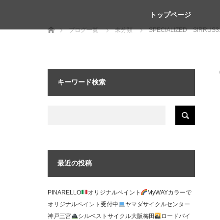
トップページ
ホーム
ブログ一覧
未分類
SPECIALIZED SI
キーワード検索
最近の投稿
PINARELLO
オリジナルペイント
MyWAYカラーで
オリジナルペイント受付中
ヤマダサイクルセンター
神戸三宮
シルベストサイクル大阪梅田
ロードバイ