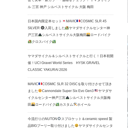
会で実車・新カラー・価格をチェック！ ヤマダサイク
ル 三宮 神戸 シルベストサイクル 大阪 梅田
日本国内限定本セット
MAVIC
COSMIC SLR 45
SILVER
入荷しました
ヤマダサイクルセンター神
戸三宮
シルベストサイクル大阪梅田
ロードバイク
クロスバイク
ヤマダサイクル＆シルベストサイクルと行く！日本初開
催！UCI Gravel World Series HYSK GRAVEL
CLASSIC YAKURAI 2026
MAVIC
COSMIC SLR 32 DISCを取り付けさせて頂き
ました
Cannondale Super Six Evo Gen3
ヤマダサ
イクルセンター神戸三宮
シルベストサイクル大阪梅
田
ロードバイク
カスタム
ホイール
今流行りのNUTON
スプロケット＆ceramic speed 製
品BIGプーリー取り付けました
ヤマダサイクルセンタ