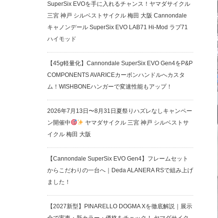
SuperSix EVOを手に入れるチャンス！ヤマダサイクル
三宮 神戸 シルベストサイクル 梅田 大阪 Cannondale
キャノンデール SuperSix EVO LAB71 Hi-Mod ラブ71
ハイモッド
【45g軽量化】Cannondale SuperSix EVO Gen4をP&P
COMPONENTS AVARICEカーボンハンドルへカスタ
ム！WISHBONEハンガーで変速性能もアップ！
2026年7月13日〜8月31日夏祭りハズレなしキャンペー
ン開催中
ヤマダサイクル 三宮 神戸 シルベストサ
イクル 梅田 大阪
【Cannondale SuperSix EVO Gen4】フレームセット
からこだわりの一台へ｜Deda ALANERA RSで組み上げ
ました！
【2027新型】PINARELLO DOGMA Xを徹底解説｜展示