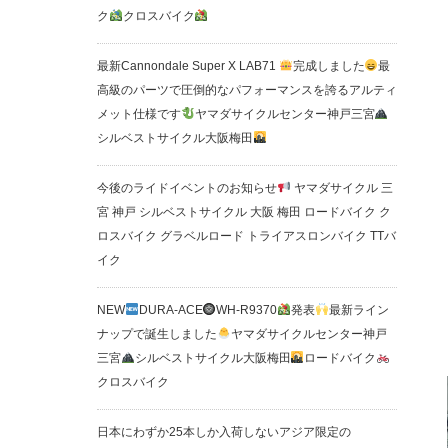
ク
クロスバイク
最新Cannondale Super X LAB71
完成しました
最
高級のパーツで圧倒的なパフォーマンスを誇るアルティ
メット仕様です
ヤマダサイクルセンター神戸三宮
シルベストサイクル大阪梅田
今後のライドイベントのお知らせ
ヤマダサイクル 三
宮 神戸 シルベストサイクル 大阪 梅田 ロードバイク ク
ロスバイク グラベルロード トライアスロンバイク TTバ
イク
NEW
DURA-ACE
WH-R9370
発表
最新ライン
ナップで誕生しました
ヤマダサイクルセンター神戸
三宮
シルベストサイクル大阪梅田
ロードバイク
クロスバイク
日本にわずか25本しか入荷しないアジア限定の