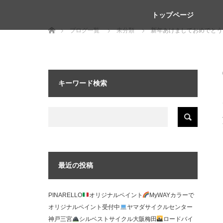
トップページ
ホーム
ブログ一覧
未分類
新年あけましておめでとう
キーワード検索
最近の投稿
PINARELLO
オリジナルペイント
MyWAYカラーで
オリジナルペイント受付中
ヤマダサイクルセンター
神戸三宮
シルベストサイクル大阪梅田
ロードバイ