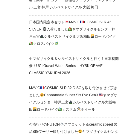
会で実車・新カラー・価格をチェック！ ヤマダサイク
ル 三宮 神戸 シルベストサイクル 大阪 梅田
日本国内限定本セット
MAVIC
COSMIC SLR 45
SILVER
入荷しました
ヤマダサイクルセンター神
戸三宮
シルベストサイクル大阪梅田
ロードバイク
クロスバイク
ヤマダサイクル＆シルベストサイクルと行く！日本初開
催！UCI Gravel World Series HYSK GRAVEL
CLASSIC YAKURAI 2026
MAVIC
COSMIC SLR 32 DISCを取り付けさせて頂き
ました
Cannondale Super Six Evo Gen3
ヤマダサ
イクルセンター神戸三宮
シルベストサイクル大阪梅
田
ロードバイク
カスタム
ホイール
今流行りのNUTON
スプロケット＆ceramic speed 製
品BIGプーリー取り付けました
ヤマダサイクルセンタ