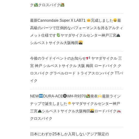
ク
クロスバイク
最新Cannondale Super X LAB71
完成しました
最
高級のパーツで圧倒的なパフォーマンスを誇るアルティ
メット仕様です
ヤマダサイクルセンター神戸三宮
シルベストサイクル大阪梅田
今後のライドイベントのお知らせ
ヤマダサイクル 三
宮 神戸 シルベストサイクル 大阪 梅田 ロードバイク ク
ロスバイク グラベルロード トライアスロンバイク TTバ
イク
NEW
DURA-ACE
WH-R9370
発表
最新ライン
ナップで誕生しました
ヤマダサイクルセンター神戸
三宮
シルベストサイクル大阪梅田
ロードバイク
クロスバイク
日本にわずか25本しか入荷しないアジア限定の