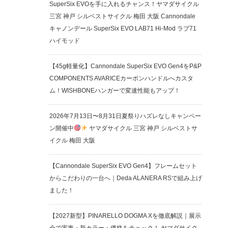
SuperSix EVOを手に入れるチャンス！ヤマダサイクル
三宮 神戸 シルベストサイクル 梅田 大阪 Cannondale
キャノンデール SuperSix EVO LAB71 Hi-Mod ラブ71
ハイモッド
【45g軽量化】Cannondale SuperSix EVO Gen4をP&P
COMPONENTS AVARICEカーボンハンドルへカスタ
ム！WISHBONEハンガーで変速性能もアップ！
2026年7月13日〜8月31日夏祭りハズレなしキャンペー
ン開催中
ヤマダサイクル 三宮 神戸 シルベストサ
イクル 梅田 大阪
【Cannondale SuperSix EVO Gen4】フレームセット
からこだわりの一台へ｜Deda ALANERA RSで組み上げ
ました！
【2027新型】PINARELLO DOGMA Xを徹底解説｜展示