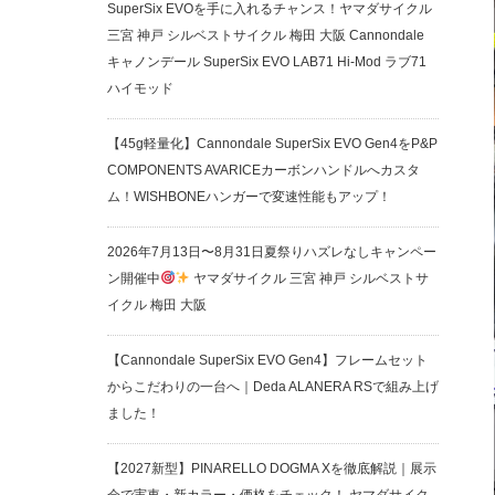
SuperSix EVOを手に入れるチャンス！ヤマダサイクル
三宮 神戸 シルベストサイクル 梅田 大阪 Cannondale
キャノンデール SuperSix EVO LAB71 Hi-Mod ラブ71
ハイモッド
【45g軽量化】Cannondale SuperSix EVO Gen4をP&P
COMPONENTS AVARICEカーボンハンドルへカスタ
ム！WISHBONEハンガーで変速性能もアップ！
2026年7月13日〜8月31日夏祭りハズレなしキャンペー
ン開催中
ヤマダサイクル 三宮 神戸 シルベストサ
イクル 梅田 大阪
【Cannondale SuperSix EVO Gen4】フレームセット
からこだわりの一台へ｜Deda ALANERA RSで組み上げ
ました！
【2027新型】PINARELLO DOGMA Xを徹底解説｜展示