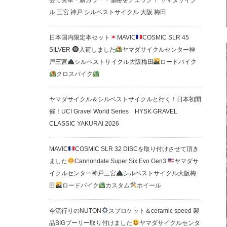
会で実車・新カラー・価格をチェック！ ヤマダサイク
ル 三宮 神戸 シルベストサイクル 大阪 梅田
日本国内限定本セット
MAVIC
COSMIC SLR 45
SILVER
入荷しました
ヤマダサイクルセンター神
戸三宮
シルベストサイクル大阪梅田
ロードバイク
クロスバイク
ヤマダサイクル＆シルベストサイクルと行く！日本初開
催！UCI Gravel World Series HYSK GRAVEL
CLASSIC YAKURAI 2026
MAVIC
COSMIC SLR 32 DISCを取り付けさせて頂き
ました
Cannondale Super Six Evo Gen3
ヤマダサ
イクルセンター神戸三宮
シルベストサイクル大阪梅
田
ロードバイク
カスタム
ホイール
今流行りのNUTON
スプロケット＆ceramic speed 製
品BIGプーリー取り付けました
ヤマダサイクルセンタ