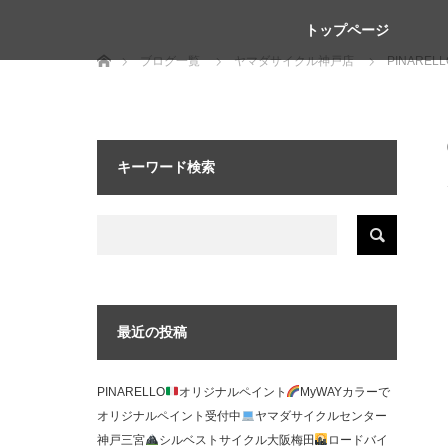
トップページ
ホーム
ブログ一覧
ヤマダサイクル神戸店
PINARE
キーワード検索
最近の投稿
PINARELLO
オリジナルペイント
MyWAYカラーで
オリジナルペイント受付中
ヤマダサイクルセンター
神戸三宮
シルベストサイクル大阪梅田
ロードバイ