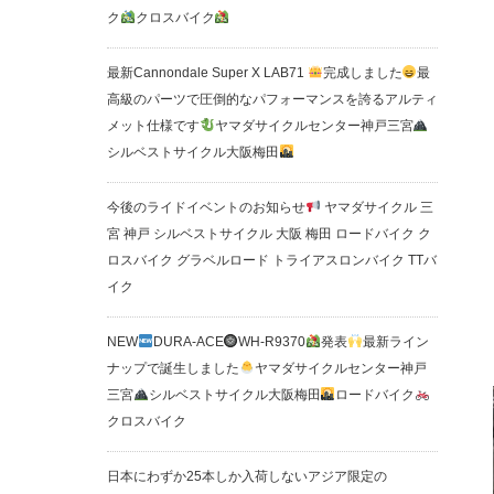
ク
クロスバイク
最新Cannondale Super X LAB71
完成しました
最
高級のパーツで圧倒的なパフォーマンスを誇るアルティ
メット仕様です
ヤマダサイクルセンター神戸三宮
シルベストサイクル大阪梅田
今後のライドイベントのお知らせ
ヤマダサイクル 三
宮 神戸 シルベストサイクル 大阪 梅田 ロードバイク ク
ロスバイク グラベルロード トライアスロンバイク TTバ
イク
NEW
DURA-ACE
WH-R9370
発表
最新ライン
ナップで誕生しました
ヤマダサイクルセンター神戸
三宮
シルベストサイクル大阪梅田
ロードバイク
クロスバイク
日本にわずか25本しか入荷しないアジア限定の