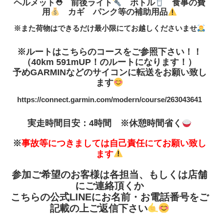
ヘルメット⛑ 前後ライト
ボトル
食事の費
用
カギ パンク等の補助用品
※また荷物はできるだけ最小限にてお越しくださいませ
※ルートはこちらのコースをご参照下さい！！
（40km 591mUP！のルートになります！）
予めGARMINなどのサイコンに転送をお願い致し
ます
https://connect.garmin.com/modern/course/263043641
実走時間目安：4時間 ※休憩時間省く
※
事故等につきましては自己責任にてお願い致し
ます
参加ご希望のお客様は各担当、もしくは店舗
にご連絡頂くか
こちらの公式LINEにお名前・お電話番号をご
記載の上ご返信下さい