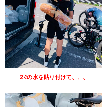
２ℓの水を貼り付けて、、、