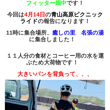
フィッター畑中
です！
今回は
4月14日
の
青山高原ピクニック
ライド
の報告になります！
11時に集合場所、
癒しの里 名張の湯
に集合しました！
１１人分の食材とコーヒー用の水を運
ぶため大荷物です！
大きいパンを背負って、、、