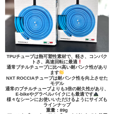
TPUチューブは熱可塑性素材で、軽さ、コンパク
トさ、高速回転に最適
通常ブチルチューブに比べ高い耐パンク性があり
ます
NXT ROCCIAチューブは耐パンク性を向上させた
モデル
通常のブチルチューブよりも3倍の耐久性があり、
E-bikeやグラベルバイクにも最適です
様々なシーンにお使いいただけるようにサイズも
ラインナップ
重量：89g