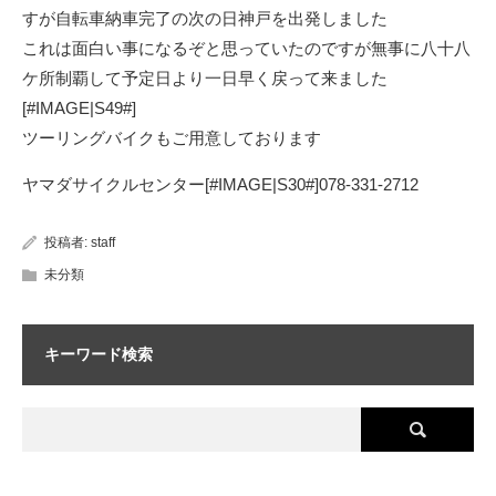
すが自転車納車完了の次の日神戸を出発しました
これは面白い事になるぞと思っていたのですが無事に八十八
ケ所制覇して予定日より一日早く戻って来ました
[#IMAGE|S49#]
ツーリングバイクもご用意しております
ヤマダサイクルセンター[#IMAGE|S30#]078-331-2712
投稿者:
staff
未分類
キーワード検索