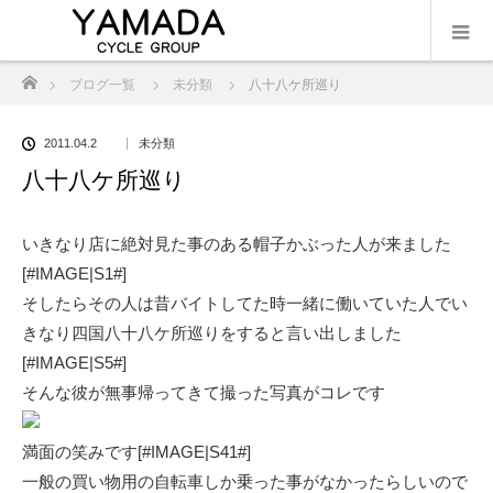
ホーム
ブログ一覧
未分類
八十八ケ所巡り
2011.04.2
未分類
八十八ケ所巡り
いきなり店に絶対見た事のある帽子かぶった人が来ました
[#IMAGE|S1#]
そしたらその人は昔バイトしてた時一緒に働いていた人でい
きなり四国八十八ケ所巡りをすると言い出しました
[#IMAGE|S5#]
そんな彼が無事帰ってきて撮った写真がコレです
満面の笑みです[#IMAGE|S41#]
一般の買い物用の自転車しか乗った事がなかったらしいので