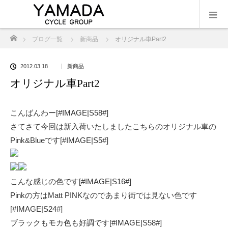
ホーム
ブログ一覧
新商品
オリジナル車Part2
2012.03.18
新商品
オリジナル車Part2
こんばんわー[#IMAGE|S58#]
さてさて今回は新入荷いたしましたこちらのオリジナル車の
Pink&Blueです[#IMAGE|S5#]
こんな感じの色です[#IMAGE|S16#]
Pinkの方はMatt PINKなのであまり街では見ない色です
[#IMAGE|S24#]
ブラックもモカ色も好調です[#IMAGE|S58#]