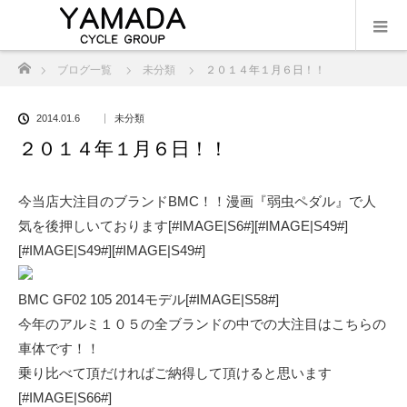
ホーム
ブログ一覧
未分類
２０１４年１月６日！！
2014.01.6
未分類
２０１４年１月６日！！
今当店大注目のブランドBMC！！漫画『弱虫ペダル』で人
気を後押しいております[#IMAGE|S6#][#IMAGE|S49#]
[#IMAGE|S49#][#IMAGE|S49#]
BMC GF02 105 2014モデル[#IMAGE|S58#]
今年のアルミ１０５の全ブランドの中での大注目はこちらの
車体です！！
乗り比べて頂だければご納得して頂けると思います
[#IMAGE|S66#]