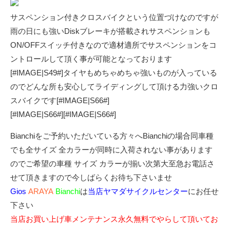
サスペンション付きクロスバイクという位置づけなのですが
雨の日にも強いDiskブレーキが搭載されサスペンションも
ON/OFFスイッチ付きなので適材適所でサスペンションをコ
ントロールして頂く事が可能となっております
[#IMAGE|S49#]タイヤもめちゃめちゃ強いものが入っている
のでどんな所も安心してライディングして頂ける力強いクロ
スバイクです[#IMAGE|S66#]
[#IMAGE|S66#][#IMAGE|S66#]
Bianchiをご予約いただいている方々へBianchiの場合同車種
でも全サイズ 全カラーが同時に入荷されない事があります
のでご希望の車種 サイズ カラーが揃い次第大至急お電話さ
せて頂きますので今しばらくお待ち下さいませ
Gios
ARAYA
Bianchi
は
当店ヤマダサイクルセンター
にお任せ
下さい
当店お買い上げ車メンテナンス永久無料でやらして頂いてお