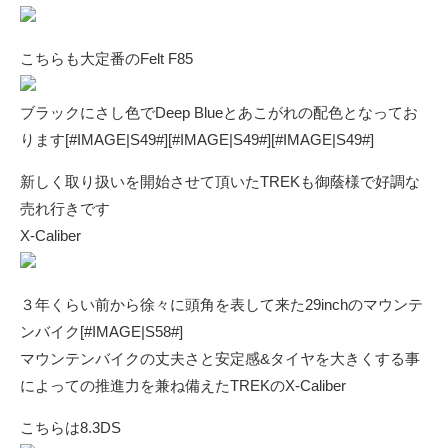
こちらも大定番のFelt F85
ブラックにさし色でDeep Blueとあこがれの配色となってお
ります[#IMAGE|S49#][#IMAGE|S49#][#IMAGE|S49#]
新しく取り扱いを開始させて頂いたTREKも御蔭様で好調な
売れ行きです
X-Caliber
３年くらい前から徐々に頭角を表して来た29inchのマウンテ
ンバイク[#IMAGE|S58#]
マウンテンバイクの丈夫さと安定感&タイヤを大きくする事
によっての推進力を兼ね備えたTREKのX-Caliber
こちらは8.3DS