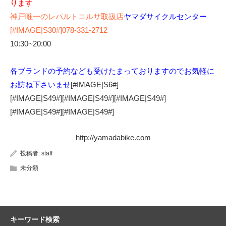
ります
神戸唯一のレパルトコルサ取扱店
ヤマダサイクルセンター
[#IMAGE|S30#]078-331-2712
10:30~20:00
各ブランドの予約なども受けたまっておりますのでお気軽に
お訪ね下さいませ
[#IMAGE|S6#]
[#IMAGE|S49#][#IMAGE|S49#][#IMAGE|S49#]
[#IMAGE|S49#][#IMAGE|S49#]
http://yamadabike.com
投稿者:
staff
未分類
キーワード検索