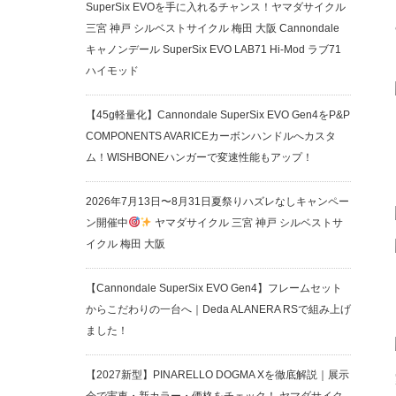
SuperSix EVOを手に入れるチャンス！ヤマダサイクル
三宮 神戸 シルベストサイクル 梅田 大阪 Cannondale
キャノンデール SuperSix EVO LAB71 Hi-Mod ラブ71
ハイモッド
【45g軽量化】Cannondale SuperSix EVO Gen4をP&P
COMPONENTS AVARICEカーボンハンドルへカスタ
ム！WISHBONEハンガーで変速性能もアップ！
2026年7月13日〜8月31日夏祭りハズレなしキャンペー
ン開催中
ヤマダサイクル 三宮 神戸 シルベストサ
イクル 梅田 大阪
【Cannondale SuperSix EVO Gen4】フレームセット
からこだわりの一台へ｜Deda ALANERA RSで組み上げ
ました！
【2027新型】PINARELLO DOGMA Xを徹底解説｜展示