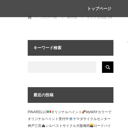
トップページ
ホーム
ブログ一覧
未分類
サイクル日記 24
キーワード検索
最近の投稿
PINARELLO
オリジナルペイント
MyWAYカラーで
オリジナルペイント受付中
ヤマダサイクルセンター
神戸三宮
シルベストサイクル大阪梅田
ロードバイ