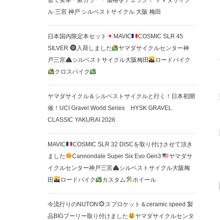
会で実車・新カラー・価格をチェック！ ヤマダサイク
ル 三宮 神戸 シルベストサイクル 大阪 梅田
日本国内限定本セット
MAVIC
COSMIC SLR 45
SILVER
入荷しました
ヤマダサイクルセンター神
戸三宮
シルベストサイクル大阪梅田
ロードバイク
クロスバイク
ヤマダサイクル＆シルベストサイクルと行く！日本初開
催！UCI Gravel World Series HYSK GRAVEL
CLASSIC YAKURAI 2026
MAVIC
COSMIC SLR 32 DISCを取り付けさせて頂き
ました
Cannondale Super Six Evo Gen3
ヤマダサ
イクルセンター神戸三宮
シルベストサイクル大阪梅
田
ロードバイク
カスタム
ホイール
今流行りのNUTON
スプロケット＆ceramic speed 製
品BIGプーリー取り付けました
ヤマダサイクルセンタ