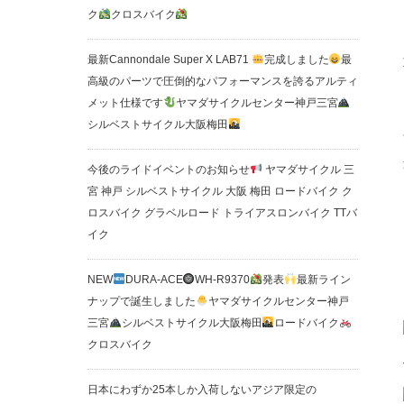
ク
クロスバイク
最新Cannondale Super X LAB71
完成しました
最
高級のパーツで圧倒的なパフォーマンスを誇るアルティ
メット仕様です
ヤマダサイクルセンター神戸三宮
シルベストサイクル大阪梅田
今後のライドイベントのお知らせ
ヤマダサイクル 三
宮 神戸 シルベストサイクル 大阪 梅田 ロードバイク ク
ロスバイク グラベルロード トライアスロンバイク TTバ
イク
NEW
DURA-ACE
WH-R9370
発表
最新ライン
ナップで誕生しました
ヤマダサイクルセンター神戸
三宮
シルベストサイクル大阪梅田
ロードバイク
クロスバイク
日本にわずか25本しか入荷しないアジア限定の