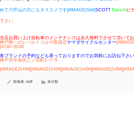
めて六甲山の方にもオススメです[#IMAGE|S6#]
SCOTT
Bianchi
ピ
下さい
当店お買い上げ自転車のメンテナンスは永久無料でさせて頂いて
神戸唯一のレパルトコルサ取扱店
ヤマダサイクルセンター
[#IMAGE
10:30~20:00
各ブランドの予約なども承っておりますのでお気軽にお訪ね下さ
神戸市中央区三ノ宮町1−7−9
[#IMAGE|S49#][#IMAGE|S49#][#IMAGE|S49#][#IMAGE|S49#][#IM
投稿者:
staff
未分類