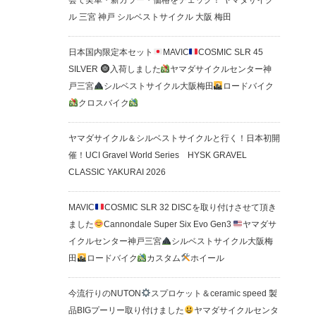
会で実車・新カラー・価格をチェック！ ヤマダサイク
ル 三宮 神戸 シルベストサイクル 大阪 梅田
日本国内限定本セット
MAVIC
COSMIC SLR 45
SILVER
入荷しました
ヤマダサイクルセンター神
戸三宮
シルベストサイクル大阪梅田
ロードバイク
クロスバイク
ヤマダサイクル＆シルベストサイクルと行く！日本初開
催！UCI Gravel World Series HYSK GRAVEL
CLASSIC YAKURAI 2026
MAVIC
COSMIC SLR 32 DISCを取り付けさせて頂き
ました
Cannondale Super Six Evo Gen3
ヤマダサ
イクルセンター神戸三宮
シルベストサイクル大阪梅
田
ロードバイク
カスタム
ホイール
今流行りのNUTON
スプロケット＆ceramic speed 製
品BIGプーリー取り付けました
ヤマダサイクルセンタ