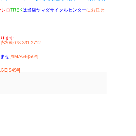
ナレロ
TREK
は当店ヤマダサイクルセンター
にお任せ
おります
|S30#]078-331-2712
いませ
[#IMAGE|S6#]
AGE|S49#]