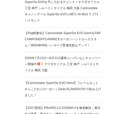
SuperSix EVOを手に入れるチャンス！ヤマダサイクル
三宮 神戸 シルベストサイクル 梅田 大阪 Cannondale
キャノンデール SuperSix EVO LAB71 Hi-Mod ラブ71
ハイモッド
【45g軽量化】Cannondale SuperSix EVO Gen4をP&P
COMPONENTS AVARICEカーボンハンドルへカスタ
ム！WISHBONEハンガーで変速性能もアップ！
2026年7月13日〜8月31日夏祭りハズレなしキャンペー
ン開催中
ヤマダサイクル 三宮 神戸 シルベストサ
イクル 梅田 大阪
【Cannondale SuperSix EVO Gen4】フレームセット
からこだわりの一台へ｜Deda ALANERA RSで組み上げ
ました！
【2027新型】PINARELLO DOGMA Xを徹底解説｜展示