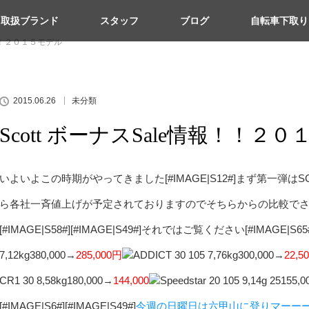
取扱ブランド
スタッフ
ブログ
自転車下取り
情報！！２０１５モデル
2015.06.26
未分類
Scott ボーナスSale情報！！
いよいよこの時期がやってきました[#IMAGE|S12#]まず第一弾はSCOT
ら各社一斉値上げが予定されておりますのでそちらからの比較で
[#IMAGE|S58#][#IMAGE|S49#]それではご覧ください[#IMAGE|S65#][#I
7,12kg380,000→
285,000円
ADDICT 30 105 7,76kg300,000→
22,5
CR1 30 8,58kg180,000→
144,000
Speedstar 20 105 9,14g 25155,
[#IMAGE|S6#][#IMAGE|S49#]
今週の日曜日は六甲山に登りマーーース[