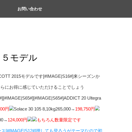
お問い合わせ
２０１５モデル
T 2015モデルです[#IMAGE|S16#]来シーズンか
さらにお得に感じていただけることでしょう
MAGE|S65#][#IMAGE|S65#]ADDICT 20 Ultegra
000円
Solace 30 105 8,10kg265,000→
198,750円
000→
124,000円
もちろん数量限定です
#IMAGE|S12#]押しても登ろうがテーマなので初