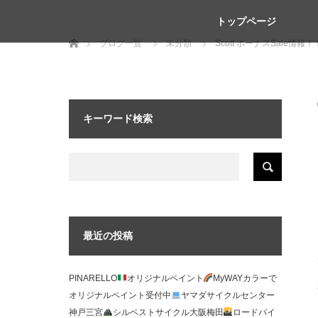
トップページ
ホーム
ブログ一覧
未分類
Scott ボーナスSale
キーワード検索
最近の投稿
PINARELLO
オリジナルペイント
MyWAYカラーで
オリジナルペイント受付中
ヤマダサイクルセンター
神戸三宮
シルベストサイクル大阪梅田
ロードバイ