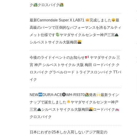
ク
クロスバイク
最新Cannondale Super X LAB71
完成しました
最
高級のパーツで圧倒的なパフォーマンスを誇るアルティ
メット仕様です
ヤマダサイクルセンター神戸三宮
シルベストサイクル大阪梅田
今後のライドイベントのお知らせ
ヤマダサイクル 三
宮 神戸 シルベストサイクル 大阪 梅田 ロードバイク ク
ロスバイク グラベルロード トライアスロンバイク TTバ
イク
NEW
DURA-ACE
WH-R9370
発表
最新ライン
ナップで誕生しました
ヤマダサイクルセンター神戸
三宮
シルベストサイクル大阪梅田
ロードバイク
クロスバイク
日本にわずか25本しか入荷しないアジア限定の