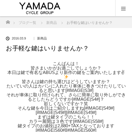
ホーム
ブログ一覧
新商品
お手軽な鍵はいりませんか？
2016.03.9
新商品
お手軽な鍵はいりませんか？
こんばんは！
皆さまいかがお過ごしでしょうか？
本日は鍵で有名なABUSより新作の鍵をご案内いたします✌
皆さんは鍵の持ち運びはどうしていますか？
たいていの人はカバンに入れたり車体に巻きつけたりしてい
ると思います[#IMAGE|S3#]
それが車体に取り付けられて、さらに簡単に取り外しができ
るとしたらどうですか[#IMAGE|S4#]？
欲しくないですか？笑
そんな鍵を今日はご紹介しますね[#IMAGE|S49#]
[#IMAGE|S49#][#IMAGE|S49#]
まずは鍵タイプのこちら！！
カラー展開は３色です[#IMAGE|S58#]
鍵タイプのお値段は2,880+TAXとなっております
[#IMAGE|S60#][#IMAGE|S60#]