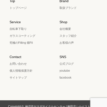
Top
Brand
トップページ
取扱ブランド
Service
Shop
自転車下取り
会社概要
ガラスコーティング
スタッフ紹介
究極のFitting 畑Fit
お客様の声
Contact
SNS
お問い合わせ
公式ブログ
個人情報保護方針
youtube
サイトマップ
facebook
Copyright ©
神戸市ヤマダサイクルセンター / 梅田店シルベストサイク