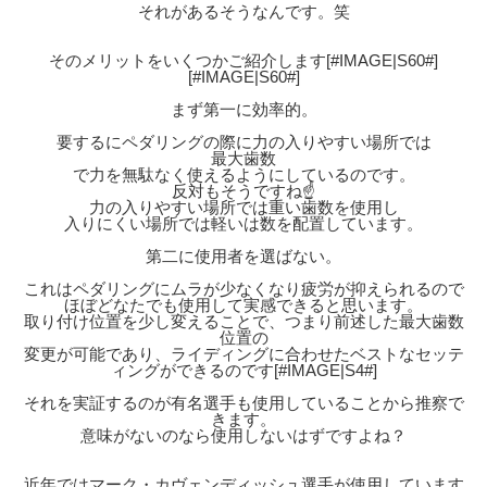
それがあるそうなんです。笑
そのメリットをいくつかご紹介します[#IMAGE|S60#]
[#IMAGE|S60#]
まず第一に効率的。
要するにペダリングの際に力の入りやすい場所では
最大歯数
で力を無駄なく使えるようにしているのです。
反対もそうですね☝️
力の入りやすい場所では重い歯数を使用し
入りにくい場所では軽いは数を配置しています。
第二に使用者を選ばない。
これはペダリングにムラが少なくなり疲労が抑えられるので
ほぼどなたでも使用して実感できると思います。
取り付け位置を少し変えることで、つまり前述した最大歯数
位置の
変更が可能であり、ライディングに合わせたベストなセッテ
ィングができるのです[#IMAGE|S4#]
それを実証するのが有名選手も使用していることから推察で
きます。
意味がないのなら使用しないはずですよね？
近年ではマーク・カヴェンディッシュ選手が使用しています