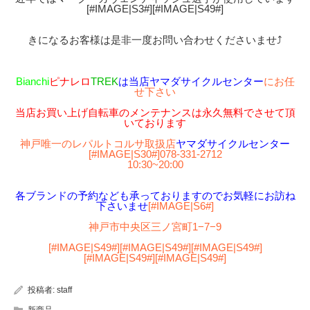
[#IMAGE|S3#][#IMAGE|S49#]
きになるお客様は是非一度お問い合わせくださいませ⤴︎
Bianchi
ピナレロ
TREK
は当店ヤマダサイクルセンター
にお任
せ下さい
当店お買い上げ自転車のメンテナンスは永久無料でさせて頂
いております
神戸唯一のレパルトコルサ取扱店
ヤマダサイクルセンター
[#IMAGE|S30#]
078-331-2712
10:30~20:00
各ブランドの予約なども承っておりますのでお気軽にお訪ね
下さいませ
[#IMAGE|S6#]
神戸市中央区三ノ宮町1−7−9
[#IMAGE|S49#][#IMAGE|S49#][#IMAGE|S49#]
[#IMAGE|S49#][#IMAGE|S49#]
投稿者:
staff
新商品