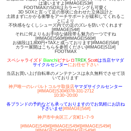
は違いますよ[#IMAGE|S3#]
FOOTMAXのSOXはカラーリングも可愛く
3D SOXと言って足の形状に合わせた立体設計と
土踏まずにかかる衝撃をアーチサポートが緩和してくれるこ
とにより
不快感をなくしシューズ内での足のズレを防いでくれます
[#IMAGE|S4#]
それに何よりもお手頃な値段帯も魅力の一つですね
[#IMAGE|S60#][#IMAGE|S60#]
お値段は1,800円+TAXと成っております[#IMAGE|S6#]
カラー展開はこちらを参照ください[#IMAGE|S11#]
FOOTMAX
スペシャライズド
Bianchi
ピナレロ
TREK
Scott
は当店ヤマダ
サイクルセンター
にお任せ下さい
当店お買い上げ自転車のメンテナンスは永久無料でさせて頂
いております
神戸唯一のレパルトコルサ取扱店
ヤマダサイクルセンター
[#IMAGE|S30#]
078-331-2712
10:30~20:00
各ブランドの予約なども承っておりますのでお気軽にお訪ね
下さいませ
[#IMAGE|S6#]
神戸市中央区三ノ宮町1−7−9
[#IMAGE|S49#][#IMAGE|S49#][#IMAGE|S49#]
[#IMAGE|S49#][#IMAGE|S49#]