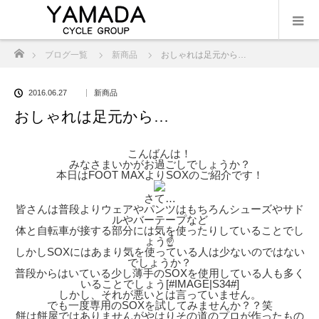
ホーム
ブログ一覧
新商品
おしゃれは足元から…
2016.06.27
新商品
おしゃれは足元から…
こんばんは！
みなさまいかがお過ごしでしょうか？
本日はFOOT MAXよりSOXのご紹介です！
さて…
皆さんは普段よりウェアやパンツはもちろんシューズやサド
ルやバーテープなど
体と自転車が接する部分には気を使ったりしていることでし
ょう☝️
しかしSOXにはあまり気を使っている人は少ないのではない
でしょうか？
普段からはいている少し薄手のSOXを使用している人も多く
いることでしょう[#IMAGE|S34#]
しかし、それが悪いとは言っていません。
でも一度専用のSOXを試してみませんか？？笑
餅は餅屋ではありませんがやはりその道のプロが作ったもの