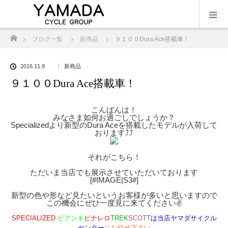
ホーム
ブログ一覧
新商品
９１００Dura Ace搭載車！
2016.11.9
新商品
９１００Dura Ace搭載車！
こんばんは！
みなさま如何お過ごしでしょうか？
Specializedより新型のDura Aceを搭載したモデルが入荷して
おります⤴︎⤴︎
それがこちら！
ただいま当店でも展示させていただいております
[#IMAGE|S3#]
新型の色や形など見たいというお客様が多いと思いますので
この機会にぜひ一度見に来てください✌️
SPECIALIZED
ビアンキ
ピナレロ
TREK
SCOTT
は当店ヤマダサイクル
センター
にお任せ下さい