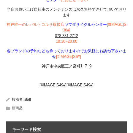
当店お買い上げ自転車のメンテナンスは永久無料でさせて頂いており
ます
神戸唯一のレパルトコルサ取扱店
ヤマダサイクルセンター
[#IMAGE|S
30#]
078-331-2712
10:30~20:00
各ブランドの予約なども承っておりますのでお気軽にお訪ね下さいま
せ
[#IMAGE|S6#]
神戸市中央区三ノ宮町1−7−9
[#IMAGE|S49#][#IMAGE|S49#]
投稿者:
staff
新商品
キーワード検索