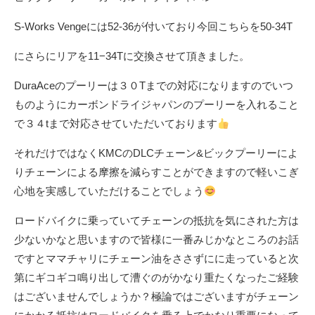
S-Works Vengeには52-36が付いており今回こちらを50-34T
にさらにリアを11−34Tに交換させて頂きました。
DuraAceのプーリーは３０Tまでの対応になりますのでいつ
ものようにカーボンドライジャパンのプーリーを入れること
で３４tまで対応させていただいております
それだけではなくKMCのDLCチェーン&ビックプーリーによ
りチェーンによる摩擦を減らすことができますので軽いこぎ
心地を実感していただけることでしょう
ロードバイクに乗っていてチェーンの抵抗を気にされた方は
少ないかなと思いますので皆様に一番みじかなところのお話
ですとママチャリにチェーン油をささずにに走っていると次
第にギコギコ鳴り出して漕ぐのがかなり重たくなったご経験
はございませんでしょうか？極論ではございますがチェーン