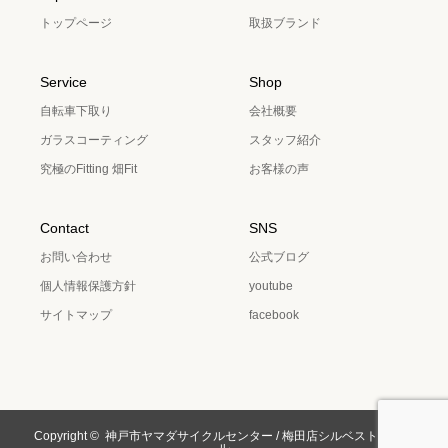
トップページ
取扱ブランド
Service
Shop
自転車下取り
会社概要
ガラスコーティング
スタッフ紹介
究極のFitting 畑Fit
お客様の声
Contact
SNS
お問い合わせ
公式ブログ
個人情報保護方針
youtube
サイトマップ
facebook
Copyright ©
神戸市ヤマダサイクルセンター / 梅田店シルベストサイク
ル