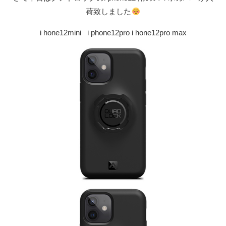
荷致しました
i hone12mini i phone12pro i hone12pro max