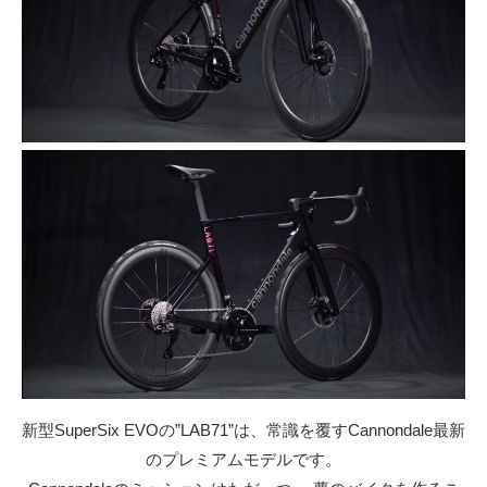
新型SuperSix EVOの”LAB71”は、常識を覆すCannondale最新
のプレミアムモデルです。