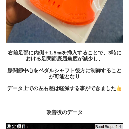
右前足部に内側＋
1.5
㎜を挿入することで、
3
時に
おける足関節底屈角度が減少し、
膝関節中心をペダルシャフト後方に制御すること
が可能となり
データ上での左右差は軽減する事ができました
改善後のデータ