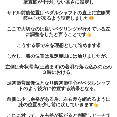
腿直筋が干渉しない高さに設定し
サドル前後位置はペダルシャフトの直上に左膝関
節中心が来るよう設定しました
ここで大切なのは良いペダリングが行えている左
に調整をしたと言うことです
こうする事で左を理想として進めます
✌️
しかし、膝の位置は規定範囲には治りましたが、
左側は舟状骨高
(
土踏まず
)
の著明な落ち込みのため
３時における、
足関節背屈優位となり膝関節中心がペダルシャフ
トのより後方に位置する結果となる。
前側に少し余裕がある為、左右差を縮めるように
膝の位置を少し前に戻していきます
これに対して、左右差が拡がると判断しアーチサ