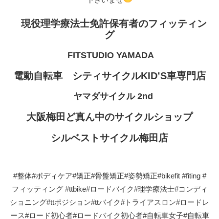
現役理学療法士免許保有者のフィッティン
グ
FITSTUDIO YAMADA
電動自転車 シティサイクルKID’S車専門店
ヤマダサイクル 2nd
大阪梅田ど真ん中のサイクルショップ
シルベストサイクル梅田店
#整体#ボディケア#矯正#骨盤矯正#姿勢矯正#bikefit #fiting #
フィッティング #ttbike#ロードバイク#理学療法士#コンディ
ショニング#ttポジション#ttバイク#トライアスロン#ロードレ
ース#ロード初心者#ロードバイク初心者#自転車女子#自転車