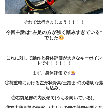
それでは行きましょう！！！！
今回主訴は”左足の方が強く踏みすぎている”
でした
これに対して動作と身体評価が大きなキーポイン
トです！！！！！
まず、身体評価です
①荷重時における左舟状骨高
(
土踏まず
)
の著明な落
ち込み。
②右前足部の内反傾向
(
うちを向いている
)
。
③左大腿直筋の短縮。
(
太ももの前の筋肉が硬くな