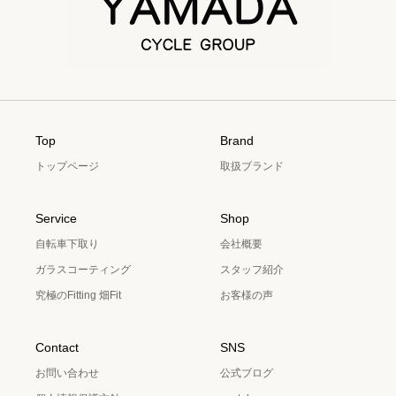
Top
Brand
トップページ
取扱ブランド
Service
Shop
自転車下取り
会社概要
ガラスコーティング
スタッフ紹介
究極のFitting 畑Fit
お客様の声
Contact
SNS
お問い合わせ
公式ブログ