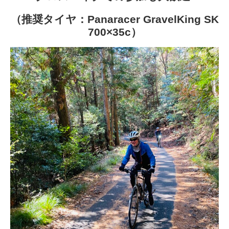
（推奨タイヤ：Panaracer GravelKing SK
700×35c）