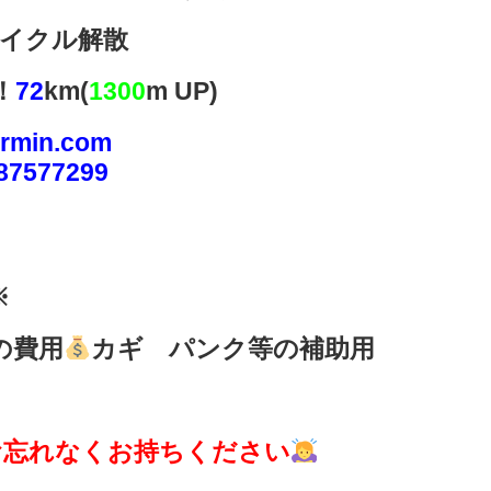
サイクル解散
！
72
km(
1300
m UP)
armin.com
387577299
※
の費用
カギ パンク等の補助用
お忘れなくお持ちください