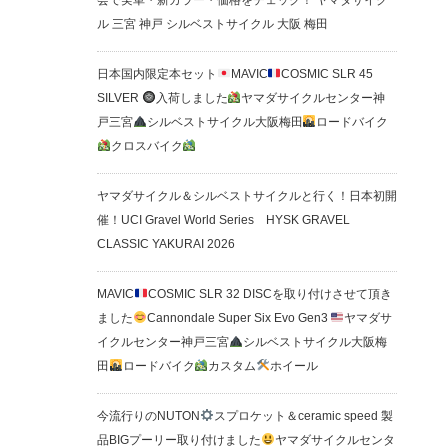
会で実車・新カラー・価格をチェック！ ヤマダサイク
ル 三宮 神戸 シルベストサイクル 大阪 梅田
日本国内限定本セット
MAVIC
COSMIC SLR 45
SILVER
入荷しました
ヤマダサイクルセンター神
戸三宮
シルベストサイクル大阪梅田
ロードバイク
クロスバイク
ヤマダサイクル＆シルベストサイクルと行く！日本初開
催！UCI Gravel World Series HYSK GRAVEL
CLASSIC YAKURAI 2026
MAVIC
COSMIC SLR 32 DISCを取り付けさせて頂き
ました
Cannondale Super Six Evo Gen3
ヤマダサ
イクルセンター神戸三宮
シルベストサイクル大阪梅
田
ロードバイク
カスタム
ホイール
今流行りのNUTON
スプロケット＆ceramic speed 製
品BIGプーリー取り付けました
ヤマダサイクルセンタ