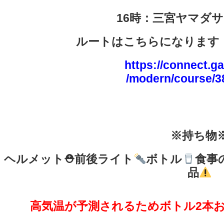
16時：三宮ヤマダ
ルートはこちらになります
https://connect.g
/modern/course/
※持ち物
ヘルメット
⛑
前後ライト
ボトル
食事
品
高気温が予測されるためボトル2本