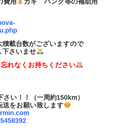
の費用
カギ パンク等の補助用
nova-
ku.php
大積載台数がございますので
し下さいませ
お忘れなくお持ちください
さい！！（一周約150km）
に転送をお願い致します
armin.com
45458392