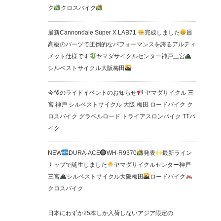
ク
クロスバイク
最新Cannondale Super X LAB71
完成しました
最
高級のパーツで圧倒的なパフォーマンスを誇るアルティ
メット仕様です
ヤマダサイクルセンター神戸三宮
シルベストサイクル大阪梅田
今後のライドイベントのお知らせ
ヤマダサイクル 三
宮 神戸 シルベストサイクル 大阪 梅田 ロードバイク ク
ロスバイク グラベルロード トライアスロンバイク TTバ
イク
NEW
DURA-ACE
WH-R9370
発表
最新ライン
ナップで誕生しました
ヤマダサイクルセンター神戸
三宮
シルベストサイクル大阪梅田
ロードバイク
クロスバイク
日本にわずか25本しか入荷しないアジア限定の