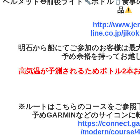
ヘルメット
⛑
前後ライト
ボトル
食事
品
http://www.je
line.co.jp/jiko
明石から船にてご参加のお客様は最
予め余裕を持ってお越
高気温が予測されるためボトル2本
※ルートはこちらのコースをご参照下
予めGARMINなどのサイコン
https://connect.g
/modern/course/