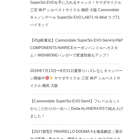
SuperSix EVOを手に入れるチャンス！ヤマダサイクル
三宮 神戸 シルベストサイクル 梅田 大阪 Cannondale
キャノンデール SuperSix EVO LAB71 Hi-Mod ラブ71
ハイモッド
【45g軽量化】Cannondale SuperSix EVO Gen4をP&P
COMPONENTS AVARICEカーボンハンドルへカスタ
ム！WISHBONEハンガーで変速性能もアップ！
2026年7月13日〜8月31日夏祭りハズレなしキャンペー
ン開催中
ヤマダサイクル 三宮 神戸 シルベストサ
イクル 梅田 大阪
【Cannondale SuperSix EVO Gen4】フレームセット
からこだわりの一台へ｜Deda ALANERA RSで組み上げ
ました！
【2027新型】PINARELLO DOGMA Xを徹底解説｜展示