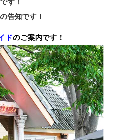
です！
の告知です！
イド
のご案内です！