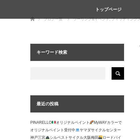
トップページ
ホーム
ブログ一覧
ツーリング&イベント
,
フィッティングス
クル神戸三宮・大阪シルベストサイクル 大阪梅田・畑FIT・フィ
キーワード検索
最近の投稿
PINARELLO
オリジナルペイント
MyWAYカラーで
オリジナルペイント受付中
ヤマダサイクルセンター
神戸三宮
シルベストサイクル大阪梅田
ロードバイ