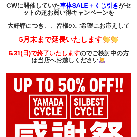
GWに開催していた
車体SALE＋くじ引き
がセ
ットの超お買い得キャンペーンを
大好評につき、、皆様のご希望にお応えして
5月末まで延長いたします
5/31(日)で終了いたします
のでご検討中の方
は当店へお越しください