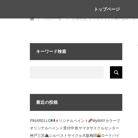
トップページ
ホーム
ブログ一覧
お知らせ
,
ヤマダサイクル神戸店&シル
マダサイクル 神戸 三宮 シルベストサイクル 大阪 梅田
キーワード検索
最近の投稿
PINARELLO
オリジナルペイント
MyWAYカラーで
オリジナルペイント受付中
ヤマダサイクルセンター
神戸三宮
シルベストサイクル大阪梅田
ロードバイ