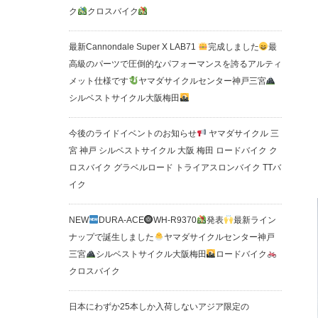
ク
クロスバイク
最新Cannondale Super X LAB71
完成しました
最
高級のパーツで圧倒的なパフォーマンスを誇るアルティ
メット仕様です
ヤマダサイクルセンター神戸三宮
シルベストサイクル大阪梅田
今後のライドイベントのお知らせ
ヤマダサイクル 三
宮 神戸 シルベストサイクル 大阪 梅田 ロードバイク ク
ロスバイク グラベルロード トライアスロンバイク TTバ
イク
NEW
DURA-ACE
WH-R9370
発表
最新ライン
ナップで誕生しました
ヤマダサイクルセンター神戸
三宮
シルベストサイクル大阪梅田
ロードバイク
クロスバイク
日本にわずか25本しか入荷しないアジア限定の