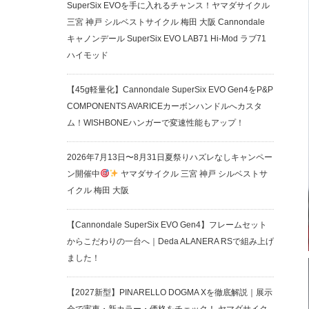
SuperSix EVOを手に入れるチャンス！ヤマダサイクル
三宮 神戸 シルベストサイクル 梅田 大阪 Cannondale
キャノンデール SuperSix EVO LAB71 Hi-Mod ラブ71
ハイモッド
【45g軽量化】Cannondale SuperSix EVO Gen4をP&P
COMPONENTS AVARICEカーボンハンドルへカスタ
ム！WISHBONEハンガーで変速性能もアップ！
2026年7月13日〜8月31日夏祭りハズレなしキャンペー
ン開催中
ヤマダサイクル 三宮 神戸 シルベストサ
イクル 梅田 大阪
【Cannondale SuperSix EVO Gen4】フレームセット
からこだわりの一台へ｜Deda ALANERA RSで組み上げ
ました！
【2027新型】PINARELLO DOGMA Xを徹底解説｜展示