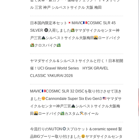
会で実車・新カラー・価格をチェック！ ヤマダサイク
ル 三宮 神戸 シルベストサイクル 大阪 梅田
日本国内限定本セット
MAVIC
COSMIC SLR 45
SILVER
入荷しました
ヤマダサイクルセンター神
戸三宮
シルベストサイクル大阪梅田
ロードバイク
クロスバイク
ヤマダサイクル＆シルベストサイクルと行く！日本初開
催！UCI Gravel World Series HYSK GRAVEL
CLASSIC YAKURAI 2026
MAVIC
COSMIC SLR 32 DISCを取り付けさせて頂き
ました
Cannondale Super Six Evo Gen3
ヤマダサ
イクルセンター神戸三宮
シルベストサイクル大阪梅
田
ロードバイク
カスタム
ホイール
今流行りのNUTON
スプロケット＆ceramic speed 製
品BIGプーリー取り付けました
ヤマダサイクルセンタ