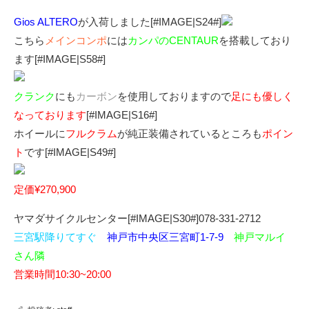
Gios
ALTERO
が入荷しました[#IMAGE|S24#]
こちら
メインコンポ
には
カンパのCENTAUR
を搭載しており
ます[#IMAGE|S58#]
クランク
にも
カーボン
を使用しておりますので
足にも優しく
なっております
[#IMAGE|S16#]
ホイールに
フルクラム
が純正装備されているところも
ポイン
ト
です[#IMAGE|S49#]
定価¥270,900
ヤマダサイクルセンター[#IMAGE|S30#]078-331-2712
三宮駅降りてすぐ
神戸市中央区三宮町1-7-9
神戸マルイ
さん隣
営業時間10:30~20:00