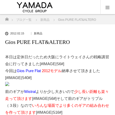
ホーム
ブログ一覧
新商品
Gios PURE FLAT&ALTERO
2012.02.15
新商品
Gios PURE FLAT&ALTERO
本日は定休日だったため大阪にライトウェイさんの戦略講習
会に行ってきました[#IMAGE|S6#]
今回は
Gios Pure Flat
2012モデル
納車させて頂きました
[#IMAGE|S40#]
前のギアが
Mistral
よりか少し大きいので
少し長い距離も楽々
走って頂けます
[#IMAGE|S6#]そして前のギアがトリプル
（３段）なので
いろんな場面でより多くのギアの組み合わせ
を作って頂けます
[#IMAGE|S16#]