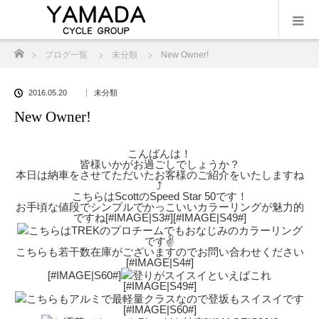
ホーム
ブログ一覧
未分類
New Owner!
2016.05.20
未分類
New Owner!
こんばんは！
皆様いかがお過ごしでしょうか？
本日は納車をさせてただいたお客様のご紹介をいたしますね
⤴︎
こちらはScottのSpeed Star 50です！
お手頃な値段でシンプルでかっこいいカラーリングが魅力的
ですね[#IMAGE|S3#][#IMAGE|S49#]
こちらはTREKのプロチームでもおなじみのカラーリング
です✌️
こちらも若干数在庫がございますのでお問い合わせください
[#IMAGE|S4#]
[#IMAGE|S60#]
登りがスイスイといえばこれ
[#IMAGE|S49#]
こちらもアルミで最軽量クラスなので登坂もスイスイです
[#IMAGE|S60#]