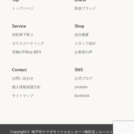
トップページ
取扱ブランド
Service
Shop
自転車下取り
会社概要
ガラスコーティング
スタッフ紹介
究極のFitting 畑Fit
お客様の声
Contact
SNS
お問い合わせ
公式ブログ
個人情報保護方針
youtube
サイトマップ
facebook
Copyright ©
神戸市ヤマダサイクルセンター / 梅田店シルベストサイク