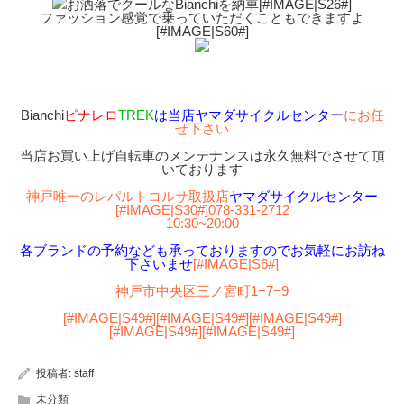
お洒落でクールなBianchiを納車[#IMAGE|S26#]
ファッション感覚で乗っていただくこともできますよ
[#IMAGE|S60#]
Bianchi
ピナレロ
TREK
は当店ヤマダサイクルセンター
にお任
せ下さい
当店お買い上げ自転車のメンテナンスは永久無料でさせて頂
いております
神戸唯一のレパルトコルサ取扱店
ヤマダサイクルセンター
[#IMAGE|S30#]
078-331-2712
10:30~20:00
各ブランドの予約なども承っておりますのでお気軽にお訪ね
下さいませ
[#IMAGE|S6#]
神戸市中央区三ノ宮町1−7−9
[#IMAGE|S49#][#IMAGE|S49#][#IMAGE|S49#]
[#IMAGE|S49#][#IMAGE|S49#]
投稿者:
staff
未分類